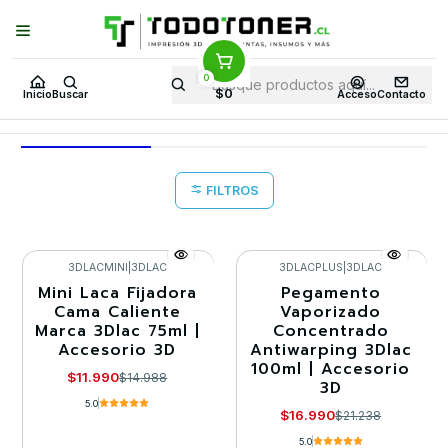
Puedes Elegir: Comprar en
Tienda
·
Despacho
a Todo Chile · Retiro en
Tienda en
24 Horas
0
Inicio
Todo 3D
Impresoras 3D
DE FILAMENTO
ANET
$0
Inicio
Buscar
Acceso
Contacto
ANET
FILTROS
3DLACMINI
|
3DLAC
3DLACPLUS
|
3DLAC
Mini Laca Fijadora
Pegamento
-20%
-20%
Cama Caliente
Vaporizado
Marca 3Dlac 75ml |
Concentrado
Agotado
Accesorio 3D
Antiwarping 3Dlac
100ml | Accesorio
$11.990
$14.988
3D
5.0
$16.990
$21.238
5.0