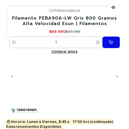
237PEBAESUN
|
ESUN
Filamento PEBA90A-LW Gris 800 Gramos
-30%
Alta Velocidad Esun | Filamentos
$69.990
$99.986
Cantidad
Comprar ahora
🕒 Horario: Lunes a Viernes, 8:45 a
17:50 hrs (continuado)
Estacionamientos Disponibles