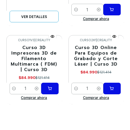
Cantidad
VER DETALLES
Comprar ahora
CURSO1V3
|
CREALITY
CURSO2K1
|
CREALITY
Curso 3D
Curso 3D Online
-30%
-30%
Impresoras 3D de
Para Equipos de
Filamento
Grabado y Corte
Multimarca ( FDM)
Láser | Curso 3D
| Curso 3D
$84.990
$121.414
$84.990
$121.414
Cantidad
Cantidad
Comprar ahora
Comprar ahora