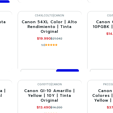
VER DETALLES
VE
C54XLCOLTO
|
CANON
CGi
nta
Canon 54XL Color | Alto
Canon 
-5%
-5%
Rendimiento | Tinta
10PGBK |
Original
$14
$19.990
$21.042
5.0
Cantidad
Cantidad
Comprar ahora
Co
CGi10YTO
|
CANON
PKCCG
a |
Canon GI-10 Amarillo |
Canon 
-5%
-10%
l
Yellow | 10Y | Tinta
Colores 
Original
Yellow |
$13.490
$37
$14.200