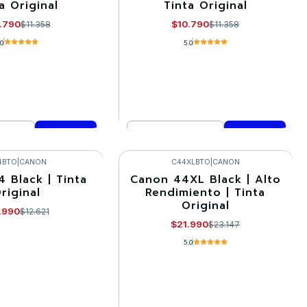
a Original
Tinta Original
.790
$10.790
$11.358
$11.358
.0
5.0
Cantidad
mprar ahora
Comprar ahora
4BTO
|
CANON
C44XLBTO
|
CANON
 Black | Tinta
Canon 44XL Black | Alto
-5%
riginal
Rendimiento | Tinta
Original
.990
$12.621
$21.990
$23.147
5.0