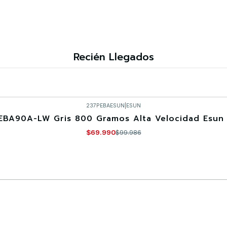
Recién Llegados
237PEBAESUN
|
ESUN
EBA90A-LW Gris 800 Gramos Alta Velocidad Esun 
$69.990
$99.986
Comprar ahora