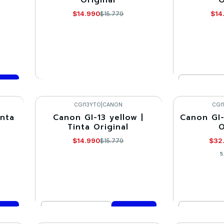
Agotado
$14.990
$14
$15.779
Cantidad
VER DETALLES
Co
CGI13YTO
|
CANON
CGI
inta
Canon GI-13 yellow |
Canon GI-
-5%
-5%
Tinta Original
O
$14.990
$32
$15.779
5
Cantidad
Cantidad