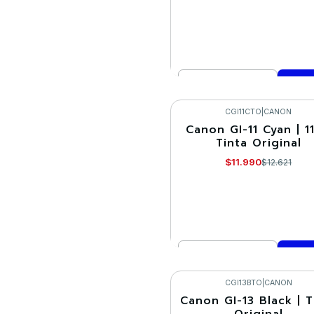
Cantidad
Comprar ahora
CGI11CTO
|
CANON
Canon GI-11 Cyan | 11
-5%
Tinta Original
$11.990
$12.621
Cantidad
Comprar ahora
CGI13BTO
|
CANON
Canon GI-13 Black | T
-5%
Original