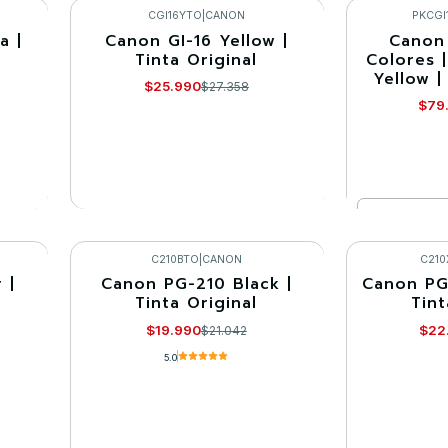
Comprar ahora
Co
CGI16YTO
|
CANON
PKCGI
a |
Canon GI-16 Yellow |
Canon 
-5%
-10%
Tinta Original
Colores 
Yellow |
Agotado
$25.990
$27.358
$79
Cantidad
VER DETALLES
Co
C210BTO
|
CANON
C210
 |
Canon PG-210 Black |
Canon PG
-5%
-5%
Tinta Original
Tint
Agotado
$19.990
$22
$21.042
5.0