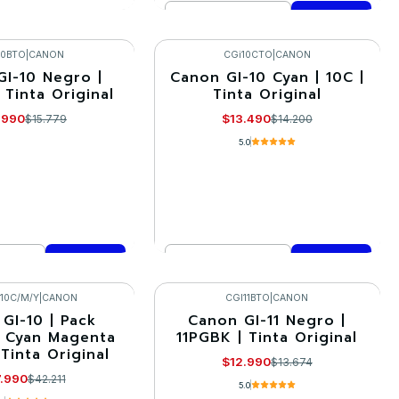
Cantidad
R DETALLES
Comprar ahora
10BTO
|
CANON
CGi10CTO
|
CANON
GI-10 Negro |
Canon GI-10 Cyan | 10C |
-5%
 Tinta Original
Tinta Original
.990
$13.490
$15.779
$14.200
5.0
Cantidad
mprar ahora
Comprar ahora
10C/M/Y
|
CANON
CGI11BTO
|
CANON
GI-10 | Pack
Canon GI-11 Negro |
-5%
| Cyan Magenta
11PGBK | Tinta Original
 Tinta Original
$12.990
$13.674
.990
$42.211
5.0