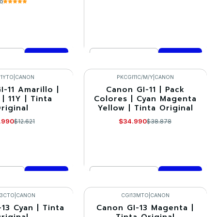
.0
Cantidad
mprar ahora
Comprar ahora
11YTO
|
CANON
PKCGI11C/M/Y
|
CANON
-11 Amarillo |
Canon GI-11 | Pack
-10%
| 11Y | Tinta
Colores | Cyan Magenta
riginal
Yellow | Tinta Original
.990
$34.990
$12.621
$38.878
Cantidad
mprar ahora
Comprar ahora
13CTO
|
CANON
CGI13MTO
|
CANON
13 Cyan | Tinta
Canon GI-13 Magenta |
-5%
riginal
Tinta Original