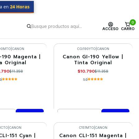
da en
24 Horas
0
ACCESO
CARRO
90MTO
|
CANON
CGi190YTO
|
CANON
-190 Magenta |
Canon GI-190 Yellow |
-5%
a Original
Tinta Original
.790
$10.790
$11.358
$11.358
.0
5.0
Cantidad
mprar ahora
Comprar ahora
1CTO
|
CANON
C151MTO
|
CANON
LI-151 Cyan |
Canon CLI-151 Magenta |
-5%