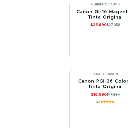
Comprar ahora
CGI16MTO
|
CANON
Canon GI-16 Magent
-5%
Tinta Original
Agotado
$25.990
$27.358
VER DETALLES
C36CTO
|
CANON
Canon PGI-36 Color
-5%
Tinta Original
Agotado
$16.990
$17.884
5.0