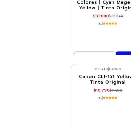
Colores | Cyan Mage
Yellow | Tinta Origi
$31.990
$35.544
5.0
Cantidad
Comprar ahora
C151YTO
|
CANON
Canon CLI-151 Yello
-5%
Tinta Original
$10.790
$11.358
5.0