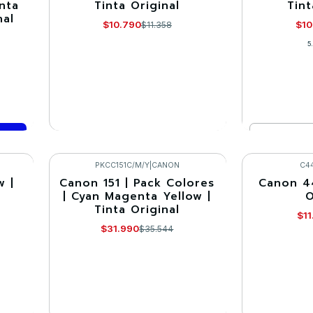
nta
Tinta Original
Tint
nal
Agotado
$10.790
$10
$11.358
5
Cantidad
VER DETALLES
Co
PKCC151C/M/Y
|
CANON
C4
w |
Canon 151 | Pack Colores
Canon 44
-10%
-5%
| Cyan Magenta Yellow |
O
Tinta Original
Agotado
Agotado
$11
$31.990
$35.544