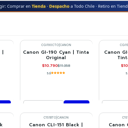
gir: Comprar en
Tienda
·
Despacho
a Todo Chile · Retiro en Tien
CANON
CGi190CTO
|
CANON
CGi1
 |
Canon GI-190 Cyan | Tinta
Canon GI
-5%
-5%
Original
Tint
$10.790
$10
$11.358
5.0
5
Cantidad
Cantidad
Comprar ahora
Co
C151BTO
|
CANON
C15
ck
Canon CLI-151 Black |
Canon C
-5%
-5%