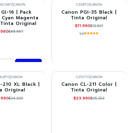
mprar ahora
Comprar ahora
16C/M/Y
|
CANON
C35BTO
|
CANON
GI-16 | Pack
Canon PGI-35 Black |
-5%
| Cyan Magenta
Tinta Original
 Tinta Original
Agotado
$11.990
$12.621
.980
$88.867
5.0
VER DETALLES
mprar ahora
XLBTO
|
CANON
C211CTO
|
CANON
-210 XL Black |
Canon CL-211 Color |
-5%
a Original
Tinta Original
Agotado
.990
$23.990
$24.200
$25.253