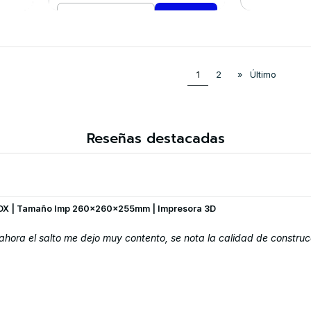
Cantidad
VE
Comprar ahora
1
2
»
Último
Reseñas destacadas
OX | Tamaño Imp 260x260x255mm | Impresora 3D
hora el salto me dejo muy contento, se nota la calidad de construc