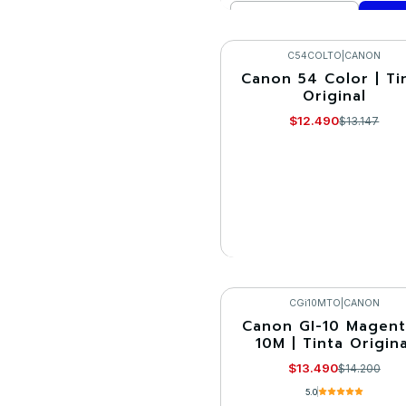
Cantidad
Comprar ahora
C54COLTO
|
CANON
Canon 54 Color | Ti
-5%
Original
Agotado
$12.490
$13.147
VER DETALLES
CGi10MTO
|
CANON
Canon GI-10 Magent
-5%
10M | Tinta Origina
$13.490
$14.200
5.0