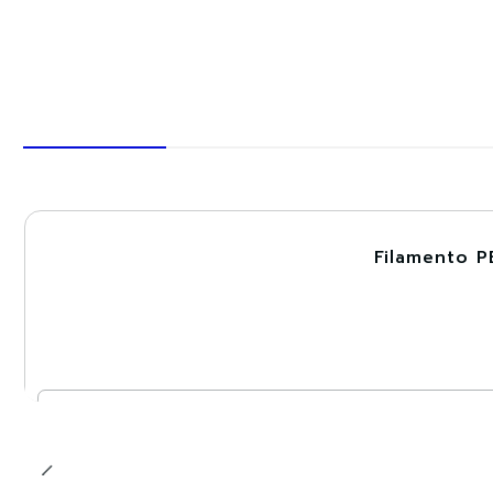
Filamento P
-30%
Cantidad