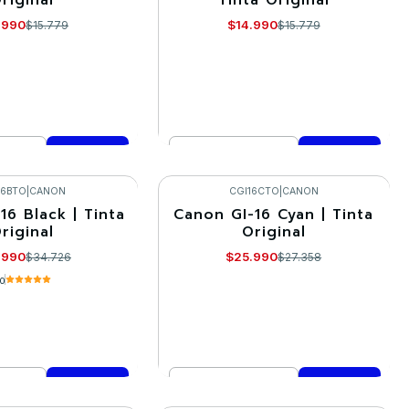
.990
$14.990
$15.779
$15.779
Cantidad
mprar ahora
Comprar ahora
16BTO
|
CANON
CGI16CTO
|
CANON
16 Black | Tinta
Canon GI-16 Cyan | Tinta
-5%
riginal
Original
.990
$25.990
$34.726
$27.358
.0
Cantidad