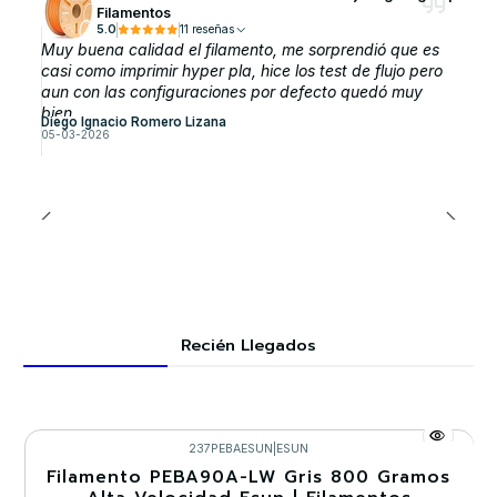
Filamentos
5.0
11 reseñas
Muy buena calidad el filamento, me sorprendió que es
casi como imprimir hyper pla, hice los test de flujo pero
aun con las configuraciones por defecto quedó muy
bien.
Diego Ignacio Romero Lizana
05-03-2026
Recién Llegados
237PEBAESUN
|
ESUN
Filamento PEBA90A-LW Gris 800 Gramos
-30%