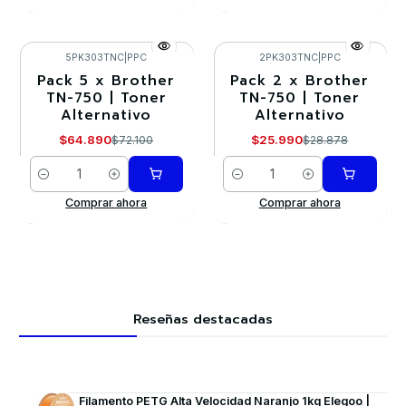
5PK303TNC
|
PPC
2PK303TNC
|
PPC
Pack 5 x Brother
Pack 2 x Brother
-10%
-10%
TN-750 | Toner
TN-750 | Toner
Alternativo
Alternativo
$64.890
$25.990
$72.100
$28.878
Cantidad
Cantidad
Comprar ahora
Comprar ahora
Reseñas destacadas
Filamento PETG Alta Velocidad Naranjo 1kg Elegoo |