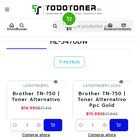
Puedes Elegir: Comprar en
Tienda
·
Despacho
a Todo Chile · Retiro en
Tienda en
24 Horas
0
Inicio
Toner y tambor
Toner Alternativo
BROTHER
$0
Inicio
Buscar
Acceso
Contacto
Equipos BROTHER
HL-5470DW
HL-5470DW
FILTROS
LS303TNC
|
PPC
LS7012TNC
|
PPC GOLD
Brother TN-750 |
Brother TN-750 |
-30%
-30%
Toner Alternativo
Toner Alternativo
Ppc Gold
$14.990
$21.414
$15.990
$22.843
Cantidad
Cantidad
Comprar ahora
Comprar ahora