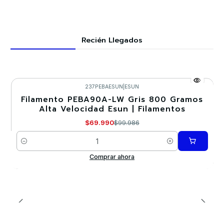
Recién Llegados
237PEBAESUN
|
ESUN
Filamento PEBA90A-LW Gris 800 Gramos
-30%
Alta Velocidad Esun | Filamentos
$69.990
$99.986
Cantidad
Comprar ahora