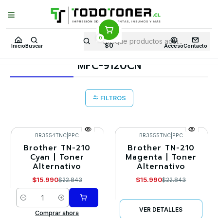
Puedes Elegir: Comprar en
Tienda
·
Despacho
a Todo Chile · Retiro en
Tienda en
24 Horas
0
Inicio
Toner y tambor
Toner Alternativo
BROTHER
$0
Inicio
Buscar
Acceso
Contacto
Equipos BROTHER
MFC-9120CN
MFC-9120CN
FILTROS
BR3554TNC
|
PPC
BR3555TNC
|
PPC
Brother TN-210
Brother TN-210
-30%
-30%
Cyan | Toner
Magenta | Toner
Alternativo
Alternativo
Agotado
$15.990
$15.990
$22.843
$22.843
Cantidad
VER DETALLES
Comprar ahora