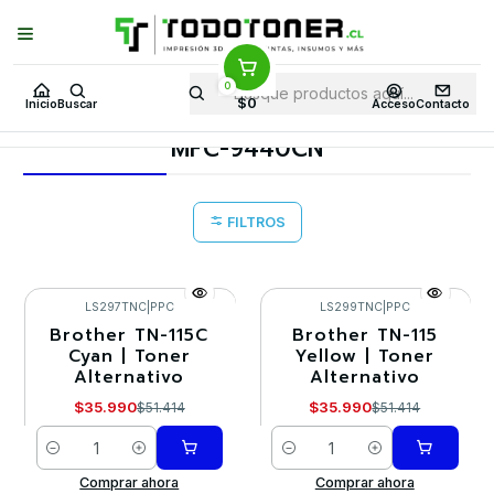
Puedes Elegir: Comprar en
Tienda
·
Despacho
a Todo Chile · Retiro en
Tienda en
24 Horas
0
Inicio
Toner y tambor
Toner Alternativo
BROTHER
$0
Inicio
Buscar
Acceso
Contacto
Equipos BROTHER
MFC-9440CN
MFC-9440CN
FILTROS
LS297TNC
|
PPC
LS299TNC
|
PPC
Brother TN-115C
Brother TN-115
-30%
-30%
Cyan | Toner
Yellow | Toner
Alternativo
Alternativo
$35.990
$35.990
$51.414
$51.414
Cantidad
Cantidad
Comprar ahora
Comprar ahora