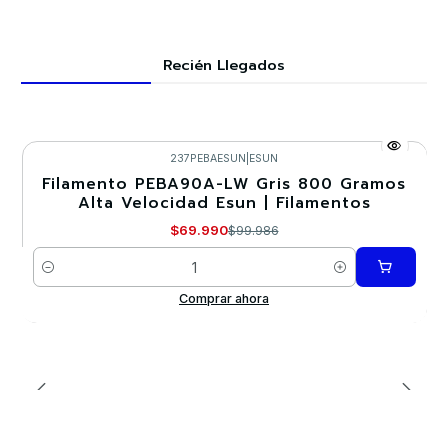
Recién Llegados
237PEBAESUN
|
ESUN
Filamento PEBA90A-LW Gris 800 Gramos
-30%
Alta Velocidad Esun | Filamentos
$69.990
$99.986
Cantidad
Comprar ahora