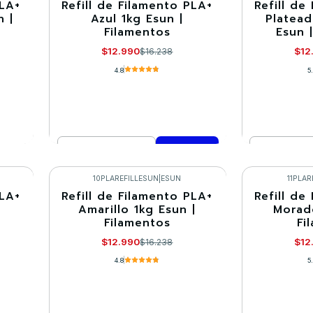
PLA+
Refill de Filamento PLA+
Refill de
-20%
-20%
n |
Azul 1kg Esun |
Platead
Filamentos
Esun 
$12.990
$12
$16.238
4.8
5
Cantidad
Cantidad
Comprar ahora
Co
10PLAREFILLESUN
|
ESUN
11PLAR
PLA+
Refill de Filamento PLA+
Refill de
-20%
-20%
|
Amarillo 1kg Esun |
Morad
Filamentos
Fi
$12.990
$12
$16.238
4.8
5