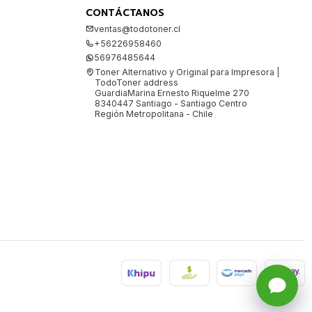
CONTÁCTANOS
ventas@todotoner.cl
+56226958460
56976485644
Toner Alternativo y Original para Impresora |
TodoToner address
GuardiaMarina Ernesto Riquelme 270
8340447 Santiago - Santiago Centro
Región Metropolitana - Chile