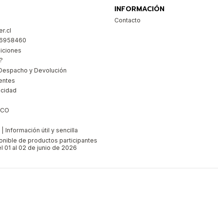
INFORMACIÓN
Contacto
r.cl
26958460
iciones
?
Despacho y Devolución
entes
acidad
ICO
 Información útil y sencilla
ponible de productos participantes
l 01 al 02 de junio de 2026