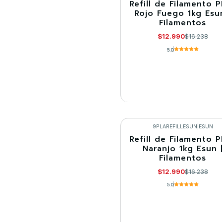
Refill de Filamento 
-20%
Rojo Fuego 1kg Esu
Filamentos
Agotado
$12.990
$16.238
5.0
VER DETALLES
9PLAREFILLESUN
|
ESUN
Refill de Filamento 
-20%
Naranjo 1kg Esun 
Filamentos
$12.990
$16.238
5.0