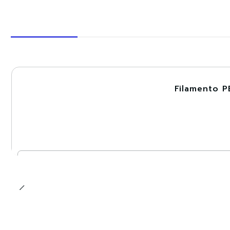
Filamento P
-30%
Cantidad