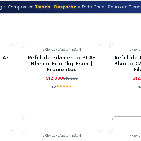
gir: Comprar en
Tienda
·
Despacho
a Todo Chile · Retiro en Tien
PLA+ REFILL
2REFILLPLAESUN
|
ESUN
3REFI
PLA+
Refill de Filamento PLA+
Refill de
-20%
-20%
Blanco Frío 1kg Esun |
Blanco Cá
Filamentos
Fi
Agotado
$12.990
$12
$16.238
5.0
5
Cantidad
VER DETALLES
Co
6REFILLPLAESUN
|
ESUN
7REFI