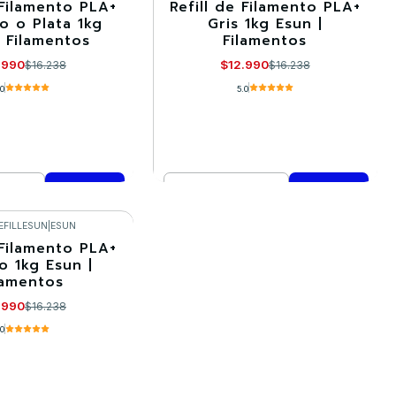
 Filamento PLA+
Refill de Filamento PLA+
-20%
o o Plata 1kg
Gris 1kg Esun |
| Filamentos
Filamentos
.990
$12.990
$16.238
$16.238
.0
5.0
Cantidad
mprar ahora
Comprar ahora
EFILLESUN
|
ESUN
 Filamento PLA+
o 1kg Esun |
lamentos
.990
$16.238
.0