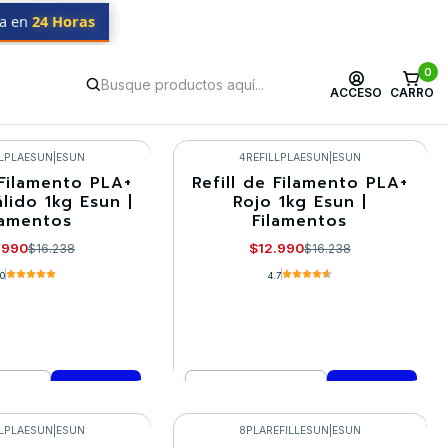
da en
24 Horas
0
ACCESO
CARRO
LLPLAESUN
|
ESUN
4REFILLPLAESUN
|
ESUN
 Filamento PLA+
Refill de Filamento PLA+
-20%
lido 1kg Esun |
Rojo 1kg Esun |
lamentos
Filamentos
.990
$12.990
$16.238
$16.238
.0
4.7
Cantidad
mprar ahora
Comprar ahora
LLPLAESUN
|
ESUN
8PLAREFILLESUN
|
ESUN