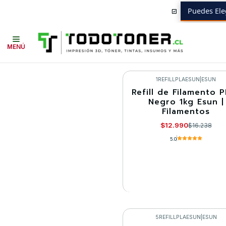
Puedes Ele
Inicio
Todo 3D
FILAMENTOS
TODO PLA
PLA+ REFILL
MENÚ
1REFILLPLAESUN
|
ESUN
Refill de Filamento 
-20%
Negro 1kg Esun |
Filamentos
Llega el 30/08/2026
$12.990
$16.238
5.0
VER DETALLES
5REFILLPLAESUN
|
ESUN