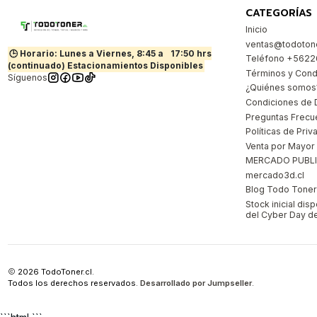
CATEGORÍAS
Inicio
ventas@todotone
🕒 Horario: Lunes a Viernes, 8:45 a
17:50 hrs
Teléfono +562
(continuado) Estacionamientos Disponibles
Términos y Cond
Síguenos
¿Quiénes somos
Condiciones de 
Preguntas Frecu
Políticas de Priv
Venta por Mayor
MERCADO PUBL
mercado3d.cl
Blog Todo Toner |
Stock inicial dis
del Cyber Day de
2026 TodoToner.cl.
Todos los derechos reservados.
Desarrollado por Jumpseller
.