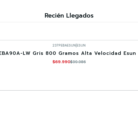
Recién Llegados
237PEBAESUN
|
ESUN
EBA90A-LW Gris 800 Gramos Alta Velocidad Esun 
$69.990
$99.986
Comprar ahora