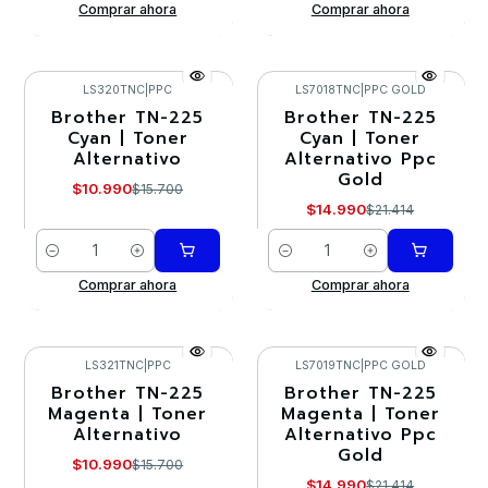
Comprar ahora
Comprar ahora
LS320TNC
|
PPC
LS7018TNC
|
PPC GOLD
Brother TN-225
Brother TN-225
-30%
-30%
Cyan | Toner
Cyan | Toner
Alternativo
Alternativo Ppc
Gold
$10.990
$15.700
$14.990
$21.414
Cantidad
Cantidad
Comprar ahora
Comprar ahora
LS321TNC
|
PPC
LS7019TNC
|
PPC GOLD
Brother TN-225
Brother TN-225
-30%
-30%
Magenta | Toner
Magenta | Toner
Alternativo
Alternativo Ppc
Gold
$10.990
$15.700
$14.990
$21.414