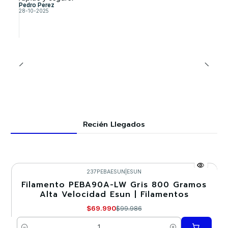
Pedro Perez
28-10-2025
Recién Llegados
237PEBAESUN
|
ESUN
Filamento PEBA90A-LW Gris 800 Gramos
-30%
Alta Velocidad Esun | Filamentos
$69.990
$99.986