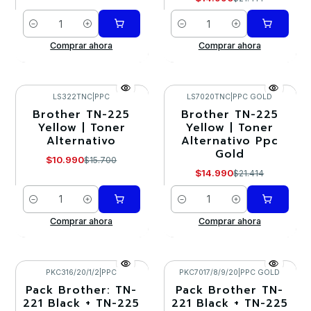
Cantidad
Cantidad
Comprar ahora
Comprar ahora
LS322TNC
|
PPC
LS7020TNC
|
PPC GOLD
Brother TN-225
Brother TN-225
-30%
-30%
Yellow | Toner
Yellow | Toner
Alternativo
Alternativo Ppc
Gold
$10.990
$15.700
$14.990
$21.414
Cantidad
Cantidad
Comprar ahora
Comprar ahora
PKC316/20/1/2
|
PPC
PKC7017/8/9/20
|
PPC GOLD
Pack Brother: TN-
Pack Brother TN-
-10%
-10%
221 Black + TN-225
221 Black + TN-225