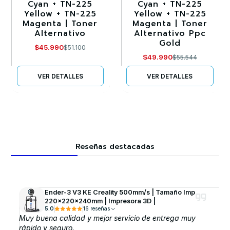
Cyan + TN-225
Cyan + TN-225
Agotado
Agotado
Yellow + TN-225
Yellow + TN-225
Magenta | Toner
Magenta | Toner
Alternativo
Alternativo Ppc
Gold
$45.990
$51.100
$49.990
$55.544
VER DETALLES
VER DETALLES
Reseñas destacadas
Ender-3 V3 KE Creality 500mm/s | Tamaño Imp
220x220x240mm | Impresora 3D |
5.0
16 reseñas
Muy buena calidad y mejor servicio de entrega muy
rápido y seguro.