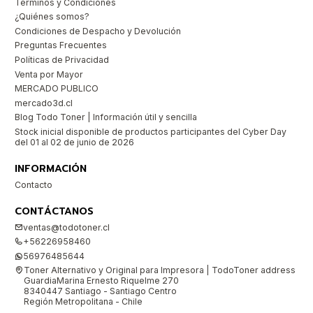
Términos y Condiciones
¿Quiénes somos?
Condiciones de Despacho y Devolución
Preguntas Frecuentes
Políticas de Privacidad
Venta por Mayor
MERCADO PUBLICO
mercado3d.cl
Blog Todo Toner | Información útil y sencilla
Stock inicial disponible de productos participantes del Cyber Day
del 01 al 02 de junio de 2026
INFORMACIÓN
Contacto
CONTÁCTANOS
ventas@todotoner.cl
+56226958460
56976485644
Toner Alternativo y Original para Impresora | TodoToner address
GuardiaMarina Ernesto Riquelme 270
8340447 Santiago - Santiago Centro
Región Metropolitana - Chile