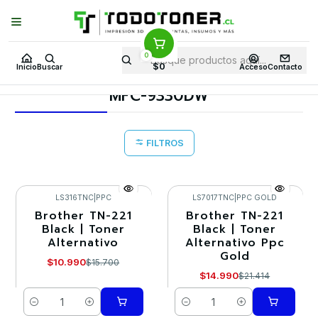
Puedes Elegir: Comprar en
Tienda
·
Despacho
a Todo Chile · Retiro en
Tienda en
24 Horas
0
Inicio
Toner y tambor
Toner Alternativo
BROTHER
$0
Inicio
Buscar
Acceso
Contacto
Equipos BROTHER
MFC-9330DW
MFC-9330DW
FILTROS
LS316TNC
|
PPC
LS7017TNC
|
PPC GOLD
Brother TN-221
Brother TN-221
-30%
-30%
Black | Toner
Black | Toner
Alternativo
Alternativo Ppc
Gold
$10.990
$15.700
$14.990
$21.414
Cantidad
Cantidad