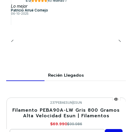
5.0
40 reseñas
Lo mejor
Patricio Arrué Cornejo
06-10-2025
Recién Llegados
237PEBAESUN
|
ESUN
Filamento PEBA90A-LW Gris 800 Gramos
-30%
Alta Velocidad Esun | Filamentos
$69.990
$99.986