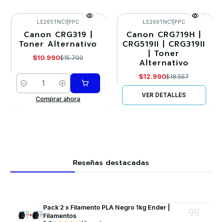
LS265TNC1
|
PPC
LS266TNC1
|
PPC
Canon CRG319 |
Canon CRG719H |
-30%
-30%
Toner Alternativo
CRG519II | CRG319II
| Toner
Agotado
$10.990
$15.700
Alternativo
$12.990
$18.557
Cantidad
VER DETALLES
Comprar ahora
Reseñas destacadas
Pack 2 x Filamento PLA Negro 1kg Ender |
Filamentos