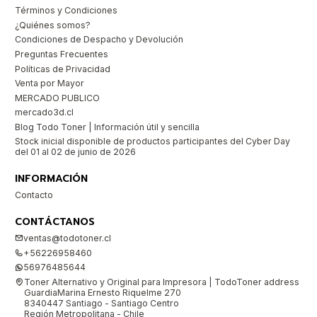
Términos y Condiciones
¿Quiénes somos?
Condiciones de Despacho y Devolución
Preguntas Frecuentes
Políticas de Privacidad
Venta por Mayor
MERCADO PUBLICO
mercado3d.cl
Blog Todo Toner | Información útil y sencilla
Stock inicial disponible de productos participantes del Cyber Day
del 01 al 02 de junio de 2026
INFORMACIÓN
Contacto
CONTÁCTANOS
ventas@todotoner.cl
+56226958460
56976485644
Toner Alternativo y Original para Impresora | TodoToner address
GuardiaMarina Ernesto Riquelme 270
8340447 Santiago - Santiago Centro
Región Metropolitana - Chile