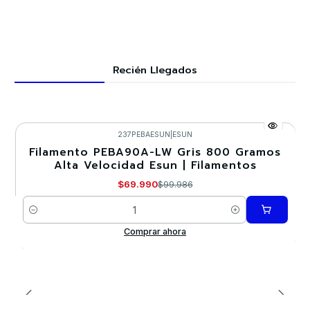
Recién Llegados
237PEBAESUN
|
ESUN
Filamento PEBA90A-LW Gris 800 Gramos
-30%
Alta Velocidad Esun | Filamentos
$69.990
$99.986
Cantidad
Comprar ahora