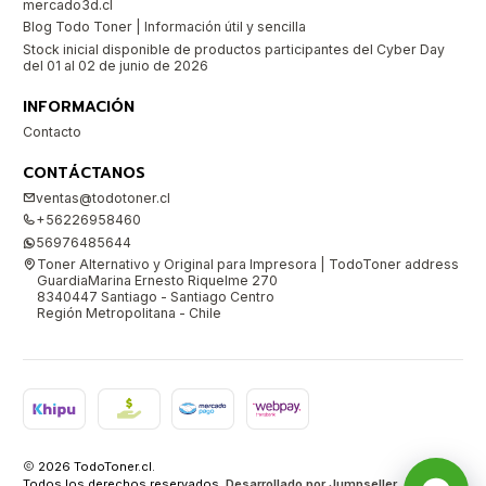
mercado3d.cl
Blog Todo Toner | Información útil y sencilla
Stock inicial disponible de productos participantes del Cyber Day
del 01 al 02 de junio de 2026
INFORMACIÓN
Contacto
CONTÁCTANOS
ventas@todotoner.cl
+56226958460
56976485644
Toner Alternativo y Original para Impresora | TodoToner address
GuardiaMarina Ernesto Riquelme 270
8340447 Santiago - Santiago Centro
Región Metropolitana - Chile
2026 TodoToner.cl.
Todos los derechos reservados.
Desarrollado por Jumpseller
.