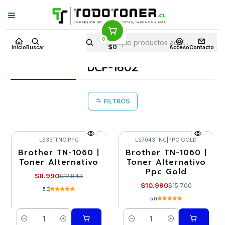
Puedes Elegir: Comprar en
Tienda
·
Despacho
a Todo Chile · Retiro en
Tienda en
24 Horas
0
Inicio
Toner y tambor
Toner Alternativo
BROTHER
$0
Inicio
Buscar
Acceso
Contacto
Equipos BROTHER
DCP-1602
DCP-1602
FILTROS
LS331TNC
|
PPC
LS7043TNC
|
PPC GOLD
Brother TN-1060 |
Brother TN-1060 |
-30%
-30%
Toner Alternativo
Toner Alternativo
Ppc Gold
$8.990
$12.843
$10.990
$15.700
5.0
5.0
Cantidad
Cantidad