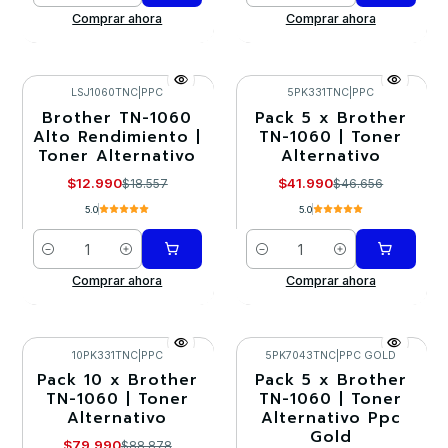
Comprar ahora
Comprar ahora
LSJ1060TNC
|
PPC
5PK331TNC
|
PPC
Brother TN-1060
Pack 5 x Brother
-30%
-10%
Alto Rendimiento |
TN-1060 | Toner
Toner Alternativo
Alternativo
$12.990
$41.990
$18.557
$46.656
5.0
5.0
Cantidad
Cantidad
Comprar ahora
Comprar ahora
10PK331TNC
|
PPC
5PK7043TNC
|
PPC GOLD
Pack 10 x Brother
Pack 5 x Brother
-10%
-10%
TN-1060 | Toner
TN-1060 | Toner
Alternativo
Alternativo Ppc
Agotado
Gold
$79.990
$88.878