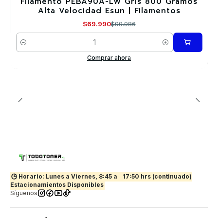
Filamento PEBA90A-LW Gris 800 Gramos
-30%
Alta Velocidad Esun | Filamentos
$69.990
$99.986
Cantidad
Comprar ahora
🕒 Horario: Lunes a Viernes, 8:45 a
17:50 hrs (continuado)
Estacionamientos Disponibles
Síguenos