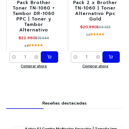
Pack Brother
Pack 2 x Brother
-10%
-10%
Toner TN-1060 +
TN-1060 | Toner
Tambor DR-1060
Alternativo Ppc
PPC | Toner y
Gold
Tambor
$20.990
$23.322
Alternativo
5.0
$22.990
$25.544
4.8
Cantidad
Cantidad
Comprar ahora
Comprar ahora
Reseñas destacadas
Kobra S1 Combo Multicolor Anycubic | Tamaño Imp