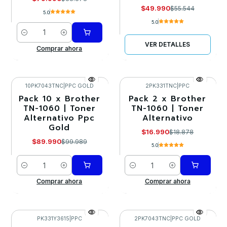
$49.990
$55.544
5.0
5.0
Cantidad
VER DETALLES
Comprar ahora
10PK7043TNC
|
PPC GOLD
2PK331TNC
|
PPC
Pack 10 x Brother
Pack 2 x Brother
-10%
-10%
TN-1060 | Toner
TN-1060 | Toner
Alternativo Ppc
Alternativo
Gold
$16.990
$18.878
$89.990
$99.989
5.0
Cantidad
Cantidad
Comprar ahora
Comprar ahora
PK331Y3615
|
PPC
2PK7043TNC
|
PPC GOLD