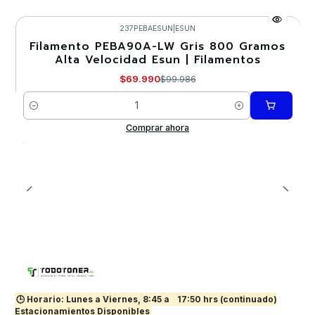
237PEBAESUN
|
ESUN
Filamento PEBA90A-LW Gris 800 Gramos
-30%
Alta Velocidad Esun | Filamentos
Nuevo
$69.990
$99.986
Cantidad
Comprar ahora
🕒 Horario: Lunes a Viernes, 8:45 a
17:50 hrs (continuado)
Estacionamientos Disponibles