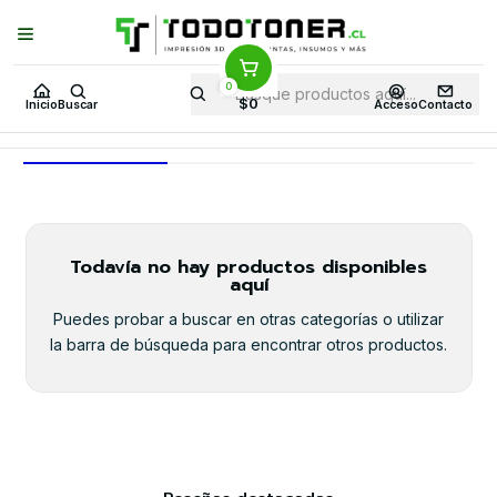
Puedes Elegir: Comprar en
Tienda
·
Despacho
a Todo Chile · Retiro en
Tienda en
24 Horas
0
Inicio
Todo 3D
FILAMENTOS
FIBRA DE CARBONO Y DERVIADOS
$0
Inicio
Buscar
Acceso
Contacto
FIBRA DE CARBONO Y DERVIADOS
Todavía no hay productos disponibles
aquí
Puedes probar a buscar en otras categorías o utilizar
la barra de búsqueda para encontrar otros productos.