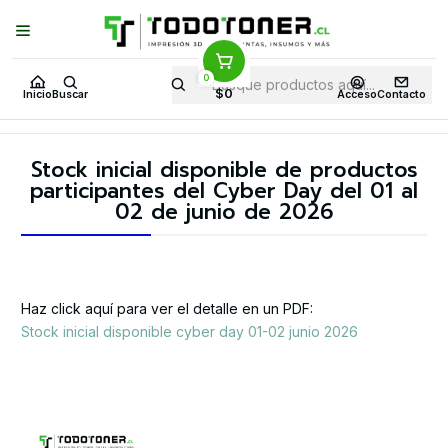
Puedes Elegir: Comprar en
Tienda
·
Despacho
a Todo Chile · Retiro en
Tienda en
24 Horas
0
Inicio
$0
Inicio
Buscar
Acceso
Contacto
Stock inicial disponible de productos participantes del Cyber Day
del 01 al 02 de junio de 2026
Stock inicial disponible de productos
participantes del Cyber Day del 01 al
02 de junio de 2026
Haz click aquí para ver el detalle en un PDF:
Stock inicial disponible cyber day 01-02 junio 2026