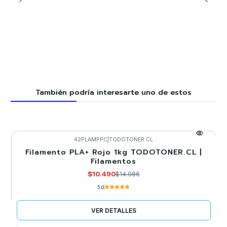
También podría interesarte uno de estos
42PLAMPPC
|
TODOTONER.CL
Filamento PLA+ Rojo 1kg TODOTONER.CL |
-30%
Filamentos
Llega el 22/09/2026
$10.490
$14.986
5.0
VER DETALLES