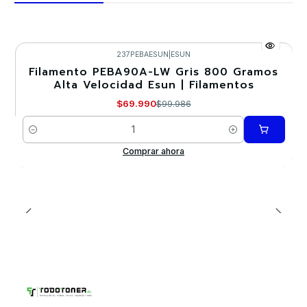
237PEBAESUN
|
ESUN
Filamento PEBA90A-LW Gris 800 Gramos
-30%
Alta Velocidad Esun | Filamentos
Nuevo
$69.990
$99.986
Cantidad
Comprar ahora