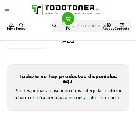
Puedes Elegir: Comprar en
Tienda
·
Despacho
a Todo Chile · Retiro en
Tienda en
24 Horas
0
Inicio
Todo 3D
FILAMENTOS
FIBRA DE CARBONO Y DERIVADOS
$0
Inicio
Buscar
Acceso
Contacto
ABS
ABS
Todavía no hay productos disponibles
aquí
Puedes probar a buscar en otras categorías o utilizar
la barra de búsqueda para encontrar otros productos.