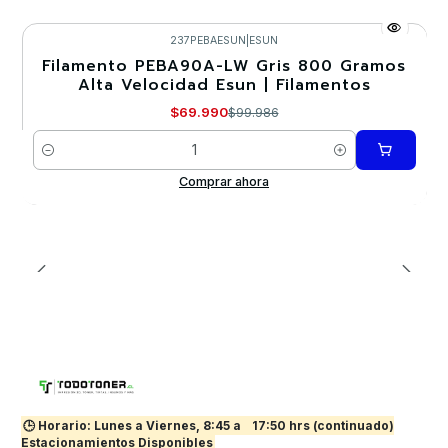
237PEBAESUN
|
ESUN
Filamento PEBA90A-LW Gris 800 Gramos
-30%
Alta Velocidad Esun | Filamentos
$69.990
$99.986
Cantidad
Comprar ahora
🕒 Horario: Lunes a Viernes, 8:45 a
17:50 hrs (continuado)
Estacionamientos Disponibles