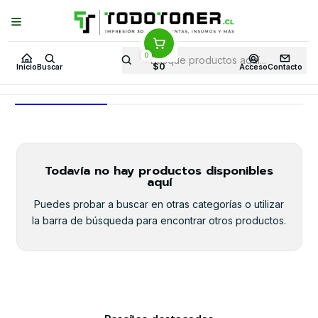
Puedes Elegir: Comprar en
Tienda
·
Despacho
a Todo Chile · Retiro en
Tienda en
24 Horas
0
Inicio
Todo 3D
FILAMENTOS
FIBRA DE CARBONO Y DERIVADOS
$0
Inicio
Buscar
Acceso
Contacto
FIBRA DE CARBONO Y DERIVADOS
Todavía no hay productos disponibles
aquí
Puedes probar a buscar en otras categorías o utilizar
la barra de búsqueda para encontrar otros productos.