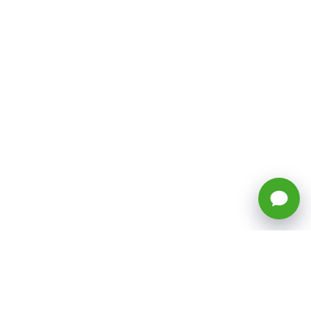
🕒 Horario: Lunes a Viernes, 8:45 a
17:50 hrs (continuado)