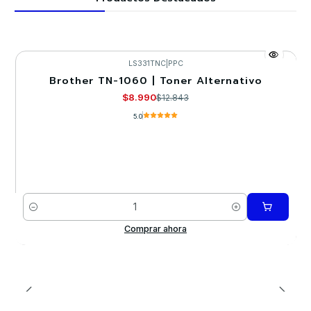
LS331TNC
|
PPC
Brother TN-1060 | Toner Alternativo
-30%
$8.990
$12.843
5.0
Cantidad
Comprar ahora