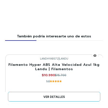
También podría interesarte uno de estos
LANDHYABS72
|
LANDU
Filamento Hyper ABS Alta Velocidad Azul 1kg
-30%
Landu | Filamentos
Agotado
$10.990
$15.700
5.0
VER DETALLES