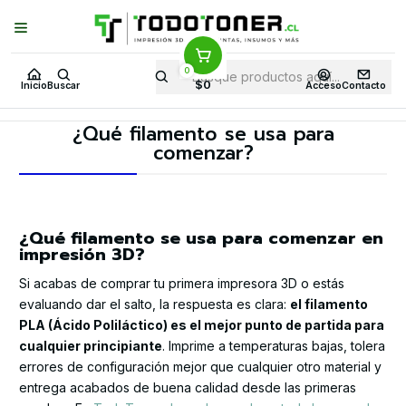
Puedes Elegir: Comprar en
Tienda
·
Despacho
a Todo Chile · Retiro en
Tienda en
24 Horas
0
Inicio
Mundo 3D
¿Qué filamento se usa para comenzar?
$0
Inicio
Buscar
Acceso
Contacto
¿Qué filamento se usa para
comenzar?
¿Qué filamento se usa para comenzar en
impresión 3D?
Si acabas de comprar tu primera impresora 3D o estás
evaluando dar el salto, la respuesta es clara:
el filamento
PLA (Ácido Poliláctico) es el mejor punto de partida para
cualquier principiante
. Imprime a temperaturas bajas, tolera
errores de configuración mejor que cualquier otro material y
entrega acabados de buena calidad desde las primeras