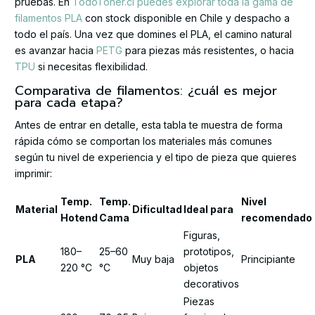
pruebas. En
TodoToner.cl puedes explorar toda la gama de
filamentos PLA
con stock disponible en Chile y despacho a
todo el país. Una vez que domines el PLA, el camino natural
es avanzar hacia
PETG
para piezas más resistentes, o hacia
TPU
si necesitas flexibilidad.
Comparativa de filamentos: ¿cuál es mejor
para cada etapa?
Antes de entrar en detalle, esta tabla te muestra de forma
rápida cómo se comportan los materiales más comunes
según tu nivel de experiencia y el tipo de pieza que quieres
imprimir:
Temp.
Temp.
Nivel
Material
Dificultad
Ideal para
Hotend
Cama
recomendado
Figuras,
180–
25–60
prototipos,
PLA
Muy baja
Principiante
220 °C
°C
objetos
decorativos
Piezas