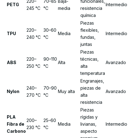
220–
70–85
Baja-
funcionales,
PETG
Intermedio
245 °C
°C
media
resistencia
química
Piezas
220–
30–60
flexibles,
TPU
Media
Intermedio
240 °C
°C
fundas,
juntas
Piezas
220–
90–110
técnicas,
ABS
Alta
Avanzado
250 °C
°C
alta
temperatura
Engranajes,
240–
70–90
piezas de
Nylon
Muy alta
Avanzado
270 °C
°C
alta
resistencia
Piezas
PLA
rígidas y
200–
25–60
Fibra de
Media
livianas,
Intermedio
230 °C
°C
Carbono
aspecto