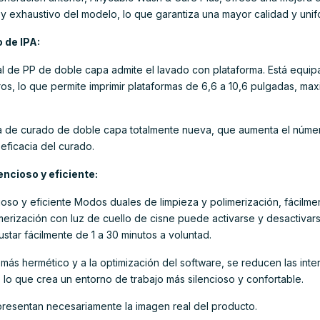
 y exhaustivo del modelo, lo que garantiza una mayor calidad y unif
 de IPA:
al de PP de doble capa admite el lavado con plataforma. Está equip
ros, lo que permite imprimir plataformas de 6,6 a 10,6 pulgadas, max
a de curado de doble capa totalmente nueva, que aumenta el núm
eficacia del curado.
encioso y eficiente:
cioso y eficiente Modos duales de limpieza y polimerización, fácilm
merización con luz de cuello de cisne puede activarse y desactivarse
star fácilmente de 1 a 30 minutos a voluntad.
l más hermético y a la optimización del software, se reducen las in
, lo que crea un entorno de trabajo más silencioso y confortable.
presentan necesariamente la imagen real del producto.