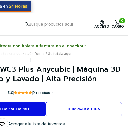
da en
24 Horas
0
ACCESO
CARRO
Postventa propia
Garantía en Chile
recta con boleta o factura en el checkout
itas una cotización formal? Solicítala aquí
|
WC3 Plus Anycubic | Máquina 3D
 y Lavado | Alta Precisión
5.0
2 reseñas
EGAR AL CARRO
COMPRAR AHORA
Agregar a la lista de favoritos