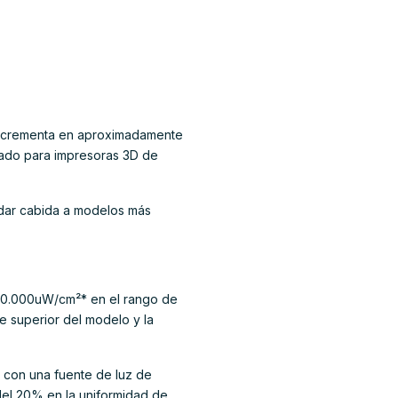
incrementa en aproximadamente
ecuado para impresoras 3D de
 dar cabida a modelos más
e 30.000uW/cm²* en el rango de
e superior del modelo y la
 con una fuente de luz de
del 20% en la uniformidad de