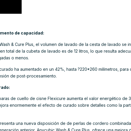
umento de capacidad:
Wash & Cure Plus, el volumen de lavado de la cesta de lavado se 
umen total de la cubeta de lavado es de 12 litros, lo que resulta ad
lgadas o menos.
 curado ha aumentado en un 42%, hasta ?220*260 milímetros, para
esión de post-procesamiento.
rado:
mparas de cuello de cisne Flexicure aumenta el valor energético d
ejora enormemente el efecto de curado sobre detalles como la part
resenta una nueva disposición de de perlas de cordero combinada
eneración anterior, Anycubic Wash & Cure Plus, ofrece una mejora 