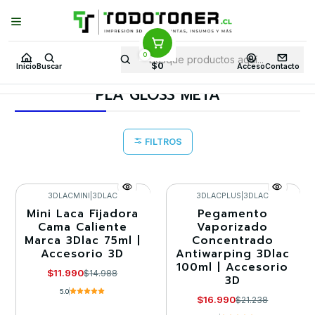
Puedes Elegir: Comprar en
Tienda
·
Despacho
a Todo Chile · Retiro en
Tienda en
24 Horas
0
Inicio
Todo 3D
FILAMENTOS
PLA ESPECIALES
$0
Inicio
Buscar
Acceso
Contacto
PLA GLOSS META
PLA GLOSS META
FILTROS
3DLACMINI
|
3DLAC
3DLACPLUS
|
3DLAC
Mini Laca Fijadora
Pegamento
-20%
-20%
Cama Caliente
Vaporizado
Marca 3Dlac 75ml |
Concentrado
Agotado
Accesorio 3D
Antiwarping 3Dlac
100ml | Accesorio
$11.990
$14.988
3D
5.0
$16.990
$21.238