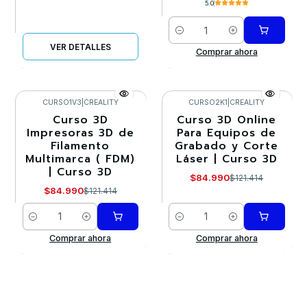
5.0
Cantidad
VER DETALLES
Comprar ahora
CURSO1V3
|
CREALITY
CURSO2K1
|
CREALITY
Curso 3D
Curso 3D Online
-30%
-30%
Impresoras 3D de
Para Equipos de
Filamento
Grabado y Corte
Multimarca ( FDM)
Láser | Curso 3D
| Curso 3D
$84.990
$121.414
$84.990
$121.414
Cantidad
Cantidad
Comprar ahora
Comprar ahora