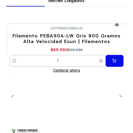
Recién Llegados
237PEBAESUN
|
ESUN
Filamento PEBA90A-LW Gris 800 Gramos
-30%
Alta Velocidad Esun | Filamentos
$69.990
$99.986
Cantidad
Comprar ahora