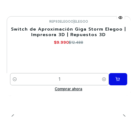
REP93ELEGOO
|
ELEGOO
Switch de Aproximación Giga Storm Elegoo |
-20%
Impresora 3D | Repuestos 3D
$9.990
$12.488
Cantidad
Comprar ahora