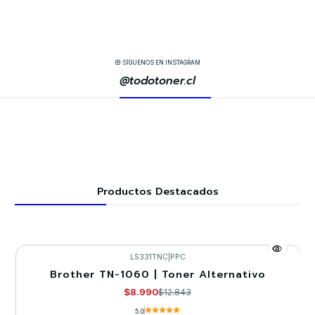
SÍGUENOS EN INSTAGRAM
@todotoner.cl
Productos Destacados
LS331TNC
|
PPC
Brother TN-1060 | Toner Alternativo
-30%
$8.990
$12.843
5.0