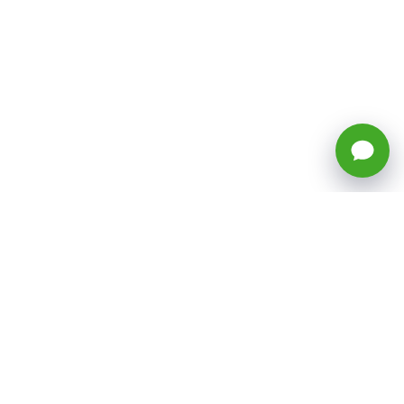
🕒 Horario: Lunes a Viernes, 8:45 a
17:50 hrs (continuado)
Estacionamientos Disponibles
Síguenos
CATEGORÍAS
Inicio