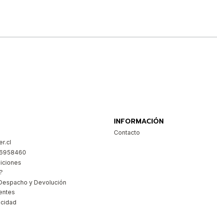
Comprar ahora
INFORMACIÓN
Contacto
r.cl
26958460
iciones
?
Despacho y Devolución
entes
acidad