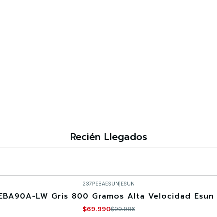
Recién Llegados
237PEBAESUN
|
ESUN
EBA90A-LW Gris 800 Gramos Alta Velocidad Esun 
$69.990
$99.986