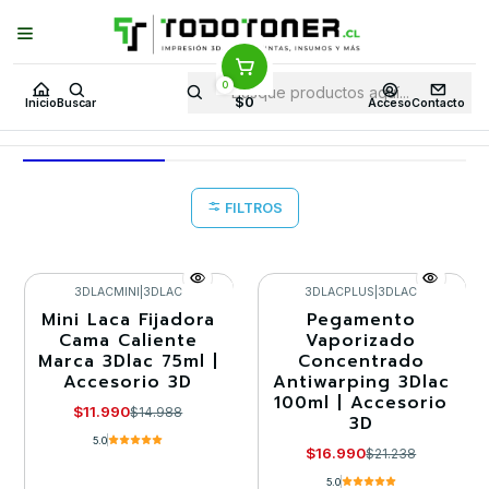
Puedes Elegir: Comprar en
Tienda
·
Despacho
a Todo Chile · Retiro en
Tienda en
24 Horas
0
Inicio
Todo 3D
FILAMENTOS
ALTA VELOCIDAD
$0
Inicio
Buscar
Acceso
Contacto
ALTA VELOCIDAD
FILTROS
3DLACMINI
|
3DLAC
3DLACPLUS
|
3DLAC
Mini Laca Fijadora
Pegamento
-20%
-20%
Cama Caliente
Vaporizado
Marca 3Dlac 75ml |
Concentrado
Agotado
Accesorio 3D
Antiwarping 3Dlac
100ml | Accesorio
$11.990
$14.988
3D
5.0
$16.990
$21.238
5.0