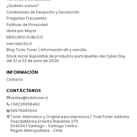
¿Quiénes somos?
Condiciones de Despacho y Devolución
Preguntas Frecuentes
Políticas de Privacidad
Venta por Mayor
MERCADO PUBLICO
mercado3d.cl
Blog Todo Toner | Información útil y sencilla
Stock inicial disponible de productos participantes del Cyber Day
del 01 al 02 de junio de 2026
INFORMACIÓN
Contacto
CONTÁCTANOS
ventas@todotoner.cl
+56226958460
56976485644
Toner Alternativo y Original para Impresora | TodoToner address
GuardiaMarina Ernesto Riquelme 270
8340447 Santiago - Santiago Centro
Región Metropolitana - Chile