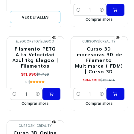
Cantidad
VER DETALLES
Comprar ahora
ELEGOOPETG7
|
ELEGOO
CURSO1V3
|
CREALITY
Filamento PETG
Curso 3D
-30%
-30%
Alta Velocidad
Impresoras 3D de
Azul 1kg Elegoo |
Filamento
Filamentos
Multimarca ( FDM)
| Curso 3D
$11.990
$17.129
$84.990
$121.414
5.0
Cantidad
Cantidad
Comprar ahora
Comprar ahora
CURSO2K1
|
CREALITY
Curso 3D Online
-30%