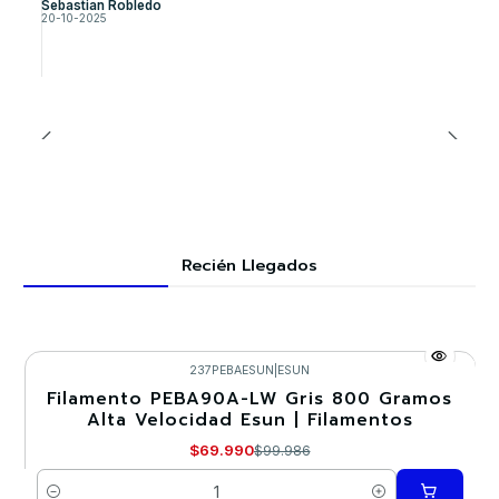
Sebastian Robledo
20-10-2025
Recién Llegados
237PEBAESUN
|
ESUN
Filamento PEBA90A-LW Gris 800 Gramos
-30%
Alta Velocidad Esun | Filamentos
$69.990
$99.986