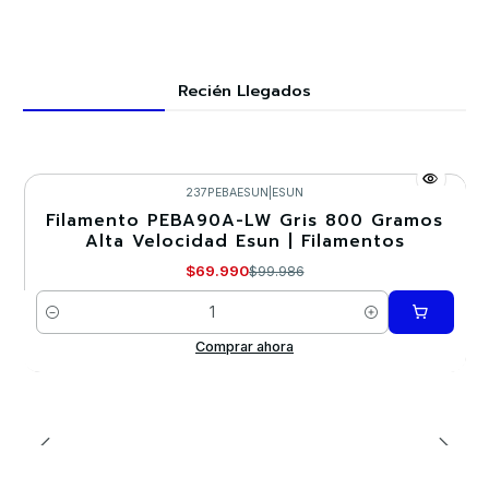
Recién Llegados
237PEBAESUN
|
ESUN
Filamento PEBA90A-LW Gris 800 Gramos
-30%
Alta Velocidad Esun | Filamentos
Nuevo
$69.990
$99.986
Cantidad
Comprar ahora