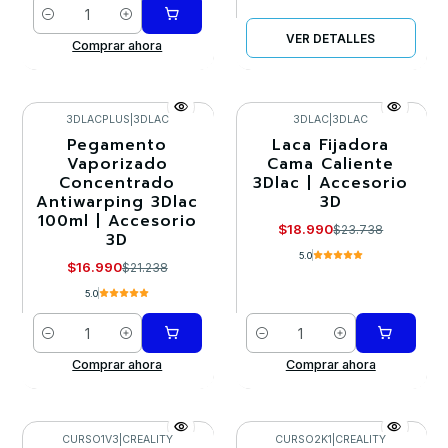
Cantidad
VER DETALLES
Comprar ahora
3DLACPLUS
|
3DLAC
3DLAC
|
3DLAC
Pegamento
Laca Fijadora
-20%
-20%
Vaporizado
Cama Caliente
Concentrado
3Dlac | Accesorio
Antiwarping 3Dlac
3D
100ml | Accesorio
$18.990
$23.738
3D
5.0
$16.990
$21.238
5.0
Cantidad
Cantidad
Comprar ahora
Comprar ahora
CURSO1V3
|
CREALITY
CURSO2K1
|
CREALITY