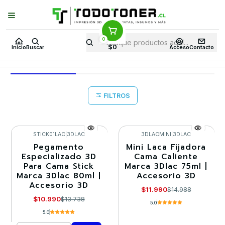
Puedes Elegir: Comprar en
Tienda
·
Despacho
a Todo Chile · Retiro en
Tienda en
24 Horas
0
Inicio
Todo 3D
FILAMENTOS
ABS
$0
Inicio
Buscar
Acceso
Contacto
ABS
FILTROS
STICK01LAC
|
3DLAC
3DLACMINI
|
3DLAC
Pegamento
Mini Laca Fijadora
-20%
-20%
Especializado 3D
Cama Caliente
Para Cama Stick
Marca 3Dlac 75ml |
Agotado
Marca 3Dlac 80ml |
Accesorio 3D
Accesorio 3D
$11.990
$14.988
$10.990
$13.738
5.0
5.0