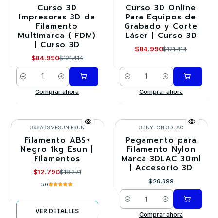
Curso 3D
Curso 3D Online
-30%
-30%
Impresoras 3D de
Para Equipos de
Filamento
Grabado y Corte
Multimarca ( FDM)
Láser | Curso 3D
| Curso 3D
$84.990
$121.414
$84.990
$121.414
Cantidad
Cantidad
Comprar ahora
Comprar ahora
398ABSMESUN
|
ESUN
3DNYLON
|
3DLAC
Filamento ABS+
Pegamento para
-30%
Negro 1kg Esun |
Filamento Nylon
Filamentos
Marca 3DLAC 30ml
Agotado
| Accesorio 3D
$12.790
$18.271
$29.988
5.0
Cantidad
VER DETALLES
Comprar ahora