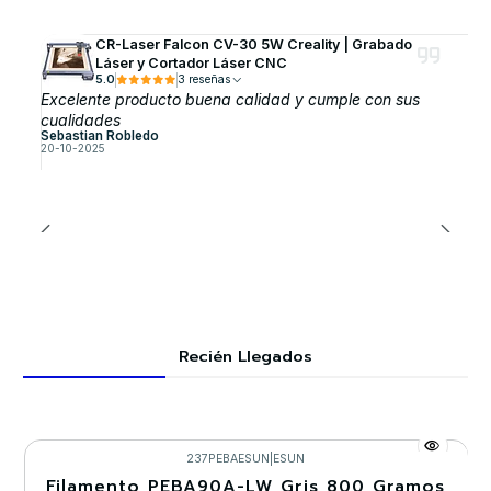
CR-Laser Falcon CV-30 5W Creality | Grabado
Láser y Cortador Láser CNC
5.0
3 reseñas
Excelente producto buena calidad y cumple con sus
cualidades
Sebastian Robledo
20-10-2025
Recién Llegados
237PEBAESUN
|
ESUN
Filamento PEBA90A-LW Gris 800 Gramos
-30%