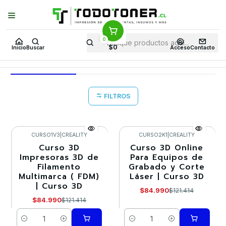
Puedes Elegir: Comprar en
Tienda
·
Despacho
a Todo Chile · Retiro en
Tienda en
24 Horas
0
Inicio
Todo cursos 3D
$0
Inicio
Buscar
Acceso
Contacto
Todo cursos 3D
FILTROS
CURSO1V3
|
CREALITY
CURSO2K1
|
CREALITY
Curso 3D
Curso 3D Online
-30%
-30%
Impresoras 3D de
Para Equipos de
Filamento
Grabado y Corte
Multimarca ( FDM)
Láser | Curso 3D
| Curso 3D
$84.990
$121.414
$84.990
$121.414
Cantidad
Cantidad