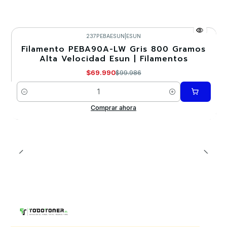
237PEBAESUN
|
ESUN
Filamento PEBA90A-LW Gris 800 Gramos
-30%
Alta Velocidad Esun | Filamentos
$69.990
$99.986
Cantidad
Comprar ahora