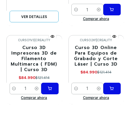
Cantidad
VER DETALLES
Comprar ahora
CURSO1V3
|
CREALITY
CURSO2K1
|
CREALITY
Curso 3D
Curso 3D Online
-30%
-30%
Impresoras 3D de
Para Equipos de
Filamento
Grabado y Corte
Multimarca ( FDM)
Láser | Curso 3D
| Curso 3D
$84.990
$121.414
$84.990
$121.414
Cantidad
Cantidad
Comprar ahora
Comprar ahora