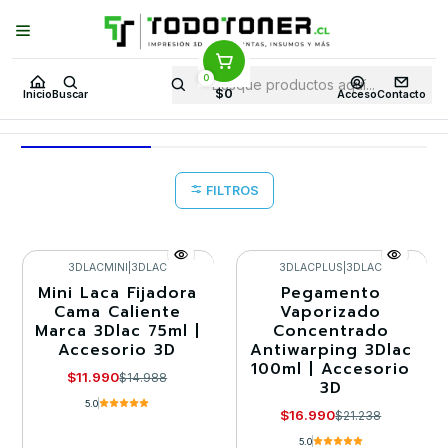
Puedes Elegir: Comprar en
Tienda
·
Despacho
a Todo Chile · Retiro en
Tienda en
24 Horas
0
Inicio
Todo 3D
FILAMENTOS
PLA SEDA
GRILON3
$0
Inicio
Buscar
Acceso
Contacto
GRILON3
FILTROS
3DLACMINI
|
3DLAC
3DLACPLUS
|
3DLAC
Mini Laca Fijadora
Pegamento
-20%
-20%
Cama Caliente
Vaporizado
Marca 3Dlac 75ml |
Concentrado
Agotado
Accesorio 3D
Antiwarping 3Dlac
100ml | Accesorio
$11.990
$14.988
3D
5.0
$16.990
$21.238
5.0