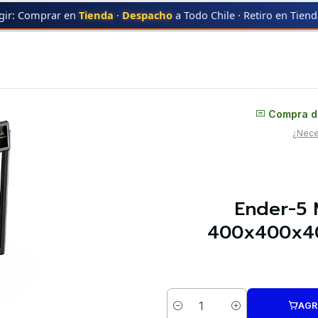
gir: Comprar en
Tienda
·
Despacho
a Todo Chile · Retiro en Tien
 Max Creality | Tamaño Imp 400x400x400mm | Velocidad 700mm/s | Impre
Distribuidor oficial
Compra di
¿Neces
Ender-5 
400x400x40
AGR
Cantidad