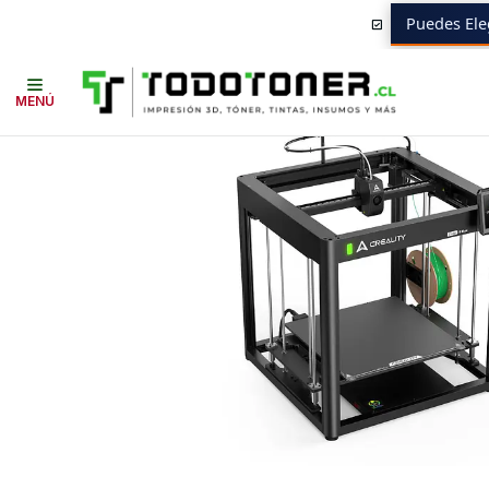
Puedes Ele
Inicio
Todo 3D
Impresoras 3D
DE FILAMENTO
CREALITY
Ender-5
MENÚ