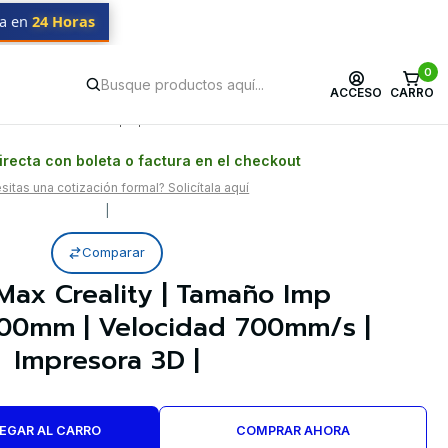
da en
24 Horas
sora 3D |
0
ACCESO
CARRO
Postventa propia
Garantía en Chile
recta con boleta o factura en el checkout
itas una cotización formal? Solicítala aquí
|
Comparar
Max Creality | Tamaño Imp
0mm | Velocidad 700mm/s |
Impresora 3D |
EGAR AL CARRO
COMPRAR AHORA