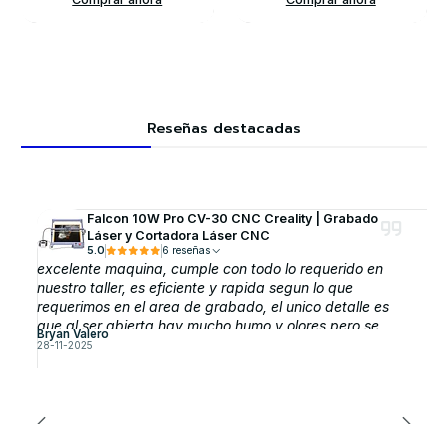
Reseñas destacadas
Falcon 10W Pro CV-30 CNC Creality | Grabado
Láser y Cortadora Láser CNC
5.0
6 reseñas
excelente maquina, cumple con todo lo requerido en
nuestro taller, es eficiente y rapida segun lo que
requerimos en el area de grabado, el unico detalle es
que al ser abierta hay mucho humo y olores pero se
Bryan Valero
puede solucionar comprando la cubierta protectora que
28-11-2025
esperamos adquirirla pronto.