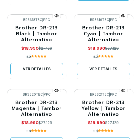
BR3618TBC
|
PPC
BR3619TBC
|
PPC
Brother DR-213
Brother DR-213
-30%
-30%
Black | Tambor
Cyan | Tambor
Alternativo
Alternativo
Agotado
Agotado
$18.990
$18.990
$27.129
$27.129
5.0
5.0
VER DETALLES
VER DETALLES
BR3620TBC
|
PPC
BR3621TBC
|
PPC
Brother DR-213
Brother DR-213
-30%
-30%
Magenta | Tambor
Yellow | Tambor
Alternativo
Alternativo
Agotado
Agotado
$18.990
$18.990
$27.129
$27.129
5.0
5.0