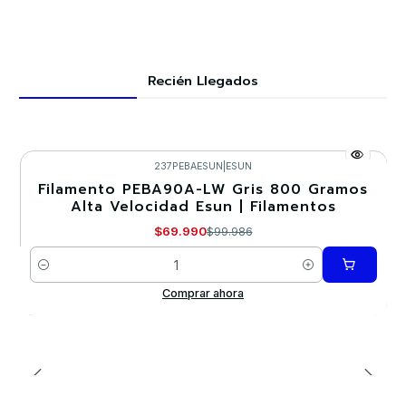
Recién Llegados
237PEBAESUN
|
ESUN
Filamento PEBA90A-LW Gris 800 Gramos
-30%
Alta Velocidad Esun | Filamentos
$69.990
$99.986
Cantidad
Comprar ahora