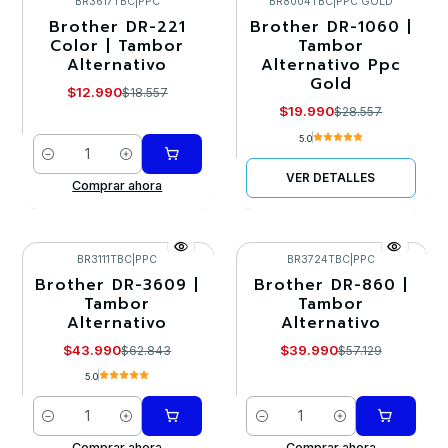
BR3617TBC
|
PPC
BR8004TBC
|
PPC GOLD
Brother DR-221
Brother DR-1060 |
-30%
-30%
Color | Tambor
Tambor
Alternativo
Alternativo Ppc
Agotado
Gold
$12.990
$18.557
$19.990
$28.557
5.0
Cantidad
VER DETALLES
Comprar ahora
BR3111TBC
|
PPC
BR3724TBC
|
PPC
Brother DR-3609 |
Brother DR-860 |
-30%
-30%
Tambor
Tambor
Alternativo
Alternativo
$43.990
$39.990
$62.843
$57.129
5.0
Cantidad
Cantidad
Comprar ahora
Comprar ahora