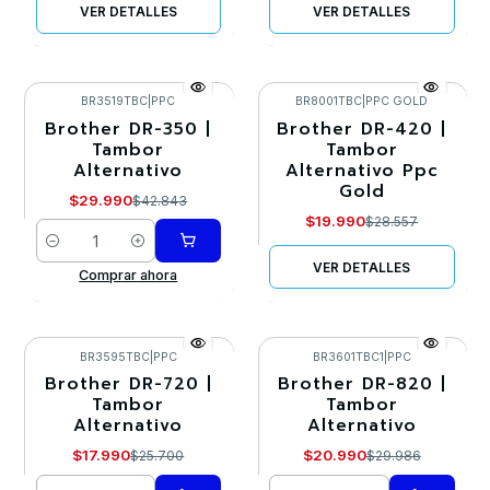
VER DETALLES
VER DETALLES
BR3519TBC
|
PPC
BR8001TBC
|
PPC GOLD
Brother DR-350 |
Brother DR-420 |
-30%
-30%
Tambor
Tambor
Alternativo
Alternativo Ppc
Agotado
Gold
$29.990
$42.843
$19.990
$28.557
Cantidad
VER DETALLES
Comprar ahora
BR3595TBC
|
PPC
BR3601TBC1
|
PPC
Brother DR-720 |
Brother DR-820 |
-30%
-30%
Tambor
Tambor
Alternativo
Alternativo
$17.990
$20.990
$25.700
$29.986