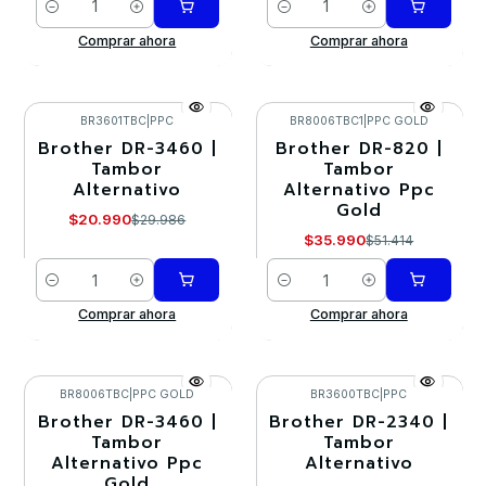
Cantidad
Cantidad
Comprar ahora
Comprar ahora
BR3601TBC
|
PPC
BR8006TBC1
|
PPC GOLD
Brother DR-3460 |
Brother DR-820 |
-30%
-30%
Tambor
Tambor
Alternativo
Alternativo Ppc
Gold
$20.990
$29.986
$35.990
$51.414
Cantidad
Cantidad
Comprar ahora
Comprar ahora
BR8006TBC
|
PPC GOLD
BR3600TBC
|
PPC
Brother DR-3460 |
Brother DR-2340 |
-30%
-30%
Tambor
Tambor
Alternativo Ppc
Alternativo
Gold