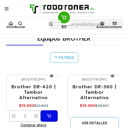
Puedes Elegir: Comprar en
Tienda
·
Despacho
a Todo Chile · Retiro en
Tienda en
24 Horas
0
Inicio
Toner y tambor
Tambor Alternativo
BROTHER
$0
Inicio
Buscar
Acceso
Contacto
Equipos BROTHER
Equipos BROTHER
FILTROS
BR3571TBC
|
PPC
BR3537TBC
|
PPC
Brother DR-420 |
Brother DR-360 |
-30%
-30%
Tambor
Tambor
Alternativo
Alternativo
Agotado
$15.990
$19.990
$22.843
$28.557
Cantidad
VER DETALLES
Comprar ahora