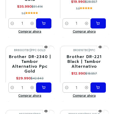
$19.990
$28.557
$35.990
$51.414
5.0
5.0
Cantidad
Cantidad
Comprar ahora
Comprar ahora
BR8003TBC
|
PPC GOLD
BR3616TBC
|
PPC
Brother DR-2340 |
Brother DR-221
-30%
-30%
Tambor
Black | Tambor
Alternativo Ppc
Alternativo
Gold
$12.990
$18.557
$29.990
$42.843
Cantidad
Cantidad
Comprar ahora
Comprar ahora