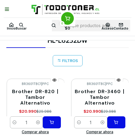
Puedes Elegir: Comprar en
Tienda
·
Despacho
a Todo Chile · Retiro en
Tienda en
24 Horas
0
Inicio
Toner y tambor
Tambor Alternativo
BROTHER
$0
Inicio
Buscar
Acceso
Contacto
Equipos BROTHER
HL-L6252DW
HL-L6252DW
FILTROS
BR3601TBC1
|
PPC
BR3601TBC
|
PPC
Brother DR-820 |
Brother DR-3460 |
-30%
-30%
Tambor
Tambor
Alternativo
Alternativo
$20.990
$20.990
$29.986
$29.986
Cantidad
Cantidad
Comprar ahora
Comprar ahora