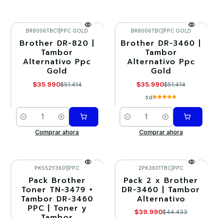
BR8006TBC1
|
PPC GOLD
BR8006TBC
|
PPC GOLD
Brother DR-820 |
Brother DR-3460 |
-30%
-30%
Tambor
Tambor
Alternativo Ppc
Alternativo Ppc
Gold
Gold
$35.990
$35.990
$51.414
$51.414
5.0
Cantidad
Cantidad
Comprar ahora
Comprar ahora
PK552Y3601
|
PPC
2PK3601TBC
|
PPC
Pack Brother
Pack 2 x Brother
-10%
-10%
Toner TN-3479 +
DR-3460 | Tambor
Tambor DR-3460
Alternativo
PPC | Toner y
$39.990
$44.433
Tambor