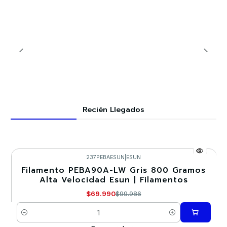
Recién Llegados
237PEBAESUN
|
ESUN
Filamento PEBA90A-LW Gris 800 Gramos
-30%
Alta Velocidad Esun | Filamentos
$69.990
$99.986
Cantidad