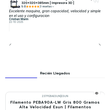
320x320x385mm | Impresora 3D |
5.0
3 reseñas
Excelente maquina, gran capacidad, velocidad y simple
en el uso y configuracion
Cristian Marin
22-10-2025
Recién Llegados
237PEBAESUN
|
ESUN
Filamento PEBA90A-LW Gris 800 Gramos
-30%
Alta Velocidad Esun | Filamentos