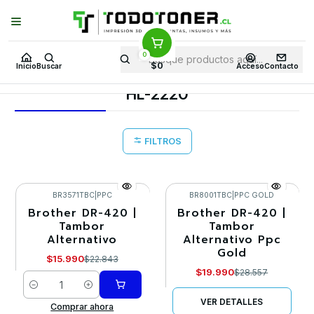
Puedes Elegir: Comprar en
Tienda
·
Despacho
a Todo Chile · Retiro en
Tienda en
24 Horas
0
Inicio
Toner y tambor
Tambor Alternativo
BROTHER
$0
Inicio
Buscar
Acceso
Contacto
Equipos BROTHER
HL-2220
HL-2220
FILTROS
BR3571TBC
|
PPC
BR8001TBC
|
PPC GOLD
Brother DR-420 |
Brother DR-420 |
-30%
-30%
Tambor
Tambor
Alternativo
Alternativo Ppc
Agotado
Gold
$15.990
$22.843
$19.990
$28.557
Cantidad
VER DETALLES
Comprar ahora