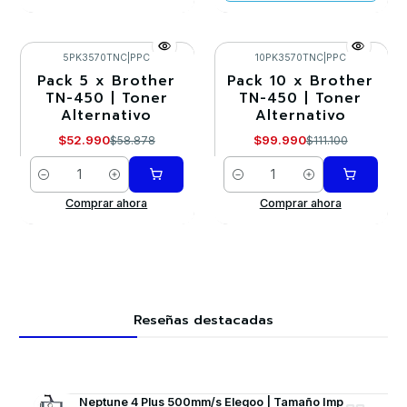
5PK3570TNC
|
PPC
10PK3570TNC
|
PPC
Pack 5 x Brother
Pack 10 x Brother
-10%
-10%
TN-450 | Toner
TN-450 | Toner
Alternativo
Alternativo
$52.990
$99.990
$58.878
$111.100
Cantidad
Cantidad
Comprar ahora
Comprar ahora
Reseñas destacadas
Neptune 4 Plus 500mm/s Elegoo | Tamaño Imp