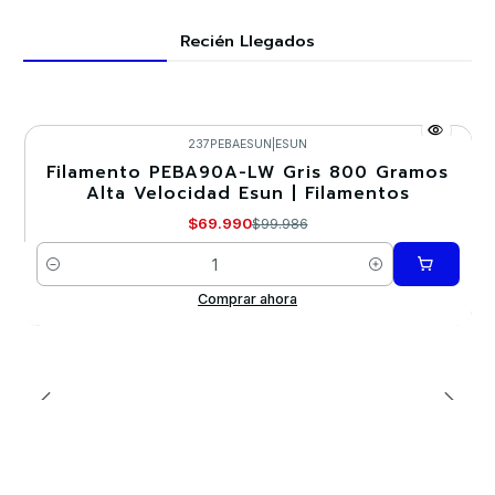
Recién Llegados
237PEBAESUN
|
ESUN
Filamento PEBA90A-LW Gris 800 Gramos
-30%
Alta Velocidad Esun | Filamentos
$69.990
$99.986
Cantidad
Comprar ahora