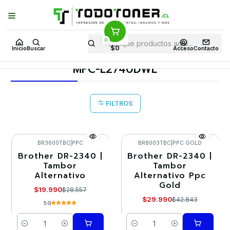
Puedes Elegir: Comprar en
Tienda
·
Despacho
a Todo Chile · Retiro en
Tienda en
24 Horas
0
Inicio
Toner y tambor
Tambor Alternativo
BROTHER
$0
Inicio
Buscar
Acceso
Contacto
Equipos BROTHER
MFC-L2740DWL
MFC-L2740DWL
FILTROS
BR3600TBC
|
PPC
BR8003TBC
|
PPC GOLD
Brother DR-2340 |
Brother DR-2340 |
-30%
-30%
Tambor
Tambor
Alternativo
Alternativo Ppc
Gold
$19.990
$28.557
$29.990
$42.843
5.0
Cantidad
Cantidad