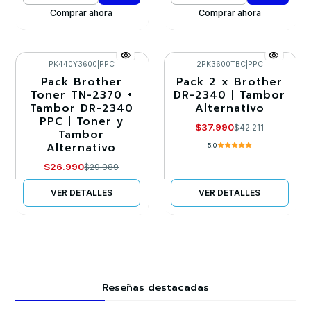
Comprar ahora
Comprar ahora
PK440Y3600
|
PPC
2PK3600TBC
|
PPC
Pack Brother
Pack 2 x Brother
-10%
-10%
Toner TN-2370 +
DR-2340 | Tambor
Tambor DR-2340
Alternativo
Agotado
Agotado
PPC | Toner y
$37.990
$42.211
Tambor
Alternativo
5.0
$26.990
$29.989
VER DETALLES
VER DETALLES
Reseñas destacadas