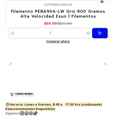
237PEBAESUN
|
ESUN
Filamento PEBA90A-LW Gris 800 Gramos
-30%
Alta Velocidad Esun | Filamentos
$69.990
$99.986
Cantidad
Comprar ahora
🕒 Horario: Lunes a Viernes, 8:45 a
17:50 hrs (continuado)
Estacionamientos Disponibles
Síguenos