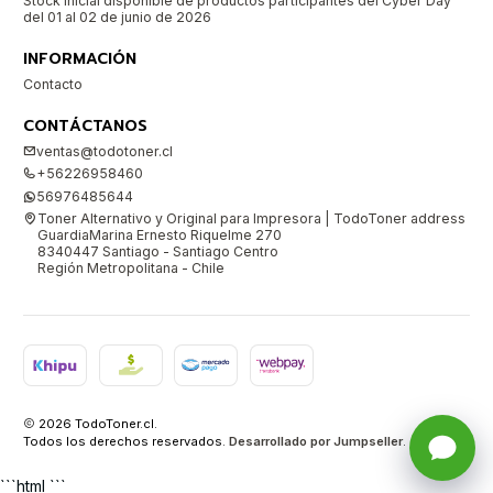
Stock inicial disponible de productos participantes del Cyber Day
del 01 al 02 de junio de 2026
INFORMACIÓN
Contacto
CONTÁCTANOS
ventas@todotoner.cl
+56226958460
56976485644
Toner Alternativo y Original para Impresora | TodoToner address
GuardiaMarina Ernesto Riquelme 270
8340447 Santiago - Santiago Centro
Región Metropolitana - Chile
2026 TodoToner.cl.
Todos los derechos reservados.
Desarrollado por Jumpseller
.
```html ```