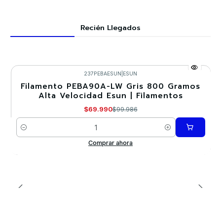
Recién Llegados
237PEBAESUN
|
ESUN
Filamento PEBA90A-LW Gris 800 Gramos
-30%
Alta Velocidad Esun | Filamentos
Nuevo
$69.990
$99.986
Cantidad
Comprar ahora