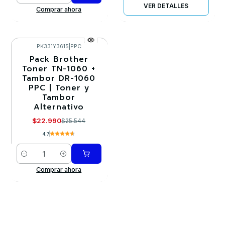
VER DETALLES
Comprar ahora
PK331Y3615
|
PPC
Pack Brother
-10%
Toner TN-1060 +
Tambor DR-1060
PPC | Toner y
Tambor
Alternativo
$22.990
$25.544
4.7
Cantidad
Comprar ahora