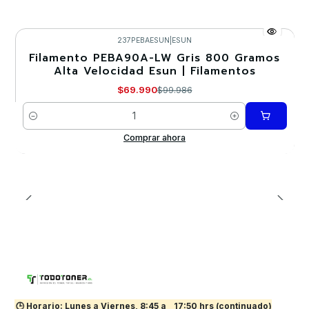
237PEBAESUN
|
ESUN
Filamento PEBA90A-LW Gris 800 Gramos
-30%
Alta Velocidad Esun | Filamentos
$69.990
$99.986
Cantidad
Comprar ahora
🕒 Horario: Lunes a Viernes, 8:45 a
17:50 hrs (continuado)