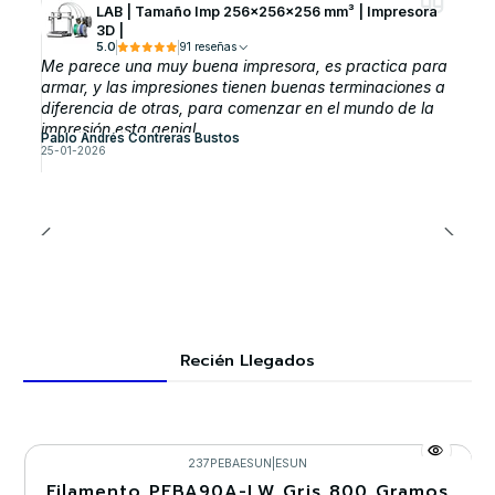
LAB | Tamaño Imp 256×256×256 mm³ | Impresora
3D |
5.0
91 reseñas
Me parece una muy buena impresora, es practica para
armar, y las impresiones tienen buenas terminaciones a
diferencia de otras, para comenzar en el mundo de la
impresión esta genial.
Pablo Andrés Contreras Bustos
25-01-2026
Recién Llegados
237PEBAESUN
|
ESUN
Filamento PEBA90A-LW Gris 800 Gramos
-30%