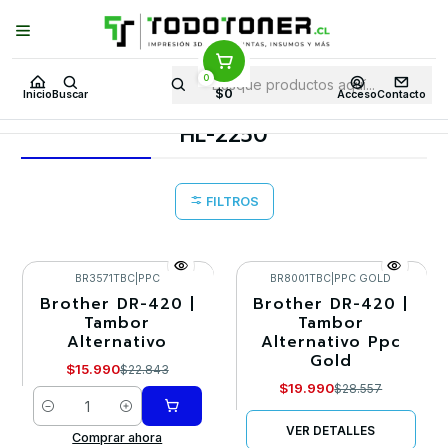
Puedes Elegir: Comprar en
Tienda
·
Despacho
a Todo Chile · Retiro en
Tienda en
24 Horas
0
Inicio
Toner y tambor
Tambor Alternativo
BROTHER
$0
Inicio
Buscar
Acceso
Contacto
Equipos BROTHER
HL-2250
HL-2250
FILTROS
BR3571TBC
|
PPC
BR8001TBC
|
PPC GOLD
Brother DR-420 |
Brother DR-420 |
-30%
-30%
Tambor
Tambor
Alternativo
Alternativo Ppc
Agotado
Gold
$15.990
$22.843
$19.990
$28.557
Cantidad
VER DETALLES
Comprar ahora