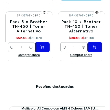
5PK3570TNC
|
PPC
10PK3570TNC
|
PPC
Pack 5 x Brother
Pack 10 x Brother
-10%
-10%
TN-450 | Toner
TN-450 | Toner
Alternativo
Alternativo
$52.990
$99.990
$58.878
$111.100
Cantidad
Cantidad
Comprar ahora
Comprar ahora
Reseñas destacadas
Multicolor A1 Combo con AMS 4 Colores BAMBU