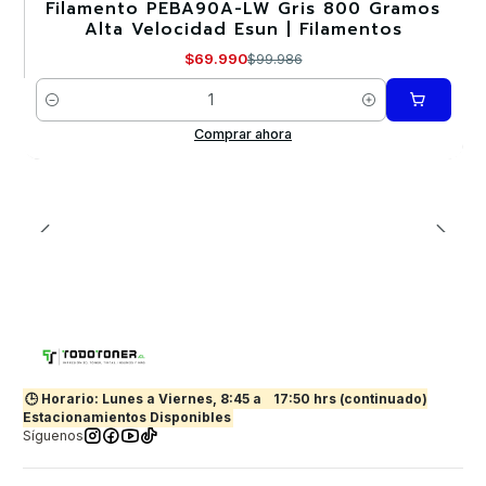
Filamento PEBA90A-LW Gris 800 Gramos
-30%
Alta Velocidad Esun | Filamentos
$69.990
$99.986
Cantidad
Comprar ahora
🕒 Horario: Lunes a Viernes, 8:45 a
17:50 hrs (continuado)
Estacionamientos Disponibles
Síguenos