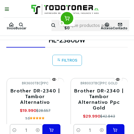
Puedes Elegir: Comprar en
Tienda
·
Despacho
a Todo Chile · Retiro en
Tienda en
24 Horas
0
Inicio
Toner y tambor
Tambor Alternativo
BROTHER
$0
Inicio
Buscar
Acceso
Contacto
Equipos BROTHER
HL-2380DW
HL-2380DW
FILTROS
BR3600TBC
|
PPC
BR8003TBC
|
PPC GOLD
Brother DR-2340 |
Brother DR-2340 |
-30%
-30%
Tambor
Tambor
Alternativo
Alternativo Ppc
Gold
$19.990
$28.557
$29.990
$42.843
5.0
Cantidad
Cantidad