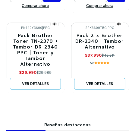
Comprar ahora
Comprar ahora
PK440Y3600
|
PPC
2PK3600TBC
|
PPC
Pack Brother
Pack 2 x Brother
-10%
-10%
Toner TN-2370 +
DR-2340 | Tambor
Tambor DR-2340
Alternativo
Agotado
Agotado
PPC | Toner y
$37.990
$42.211
Tambor
Alternativo
5.0
$26.990
$29.989
VER DETALLES
VER DETALLES
Reseñas destacadas