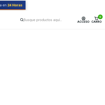
da en
24 Horas
0
ACCESO
CARRO