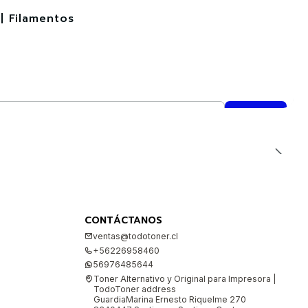
| Filamentos
CONTÁCTANOS
ventas@todotoner.cl
+56226958460
56976485644
Toner Alternativo y Original para Impresora |
TodoToner address
GuardiaMarina Ernesto Riquelme 270