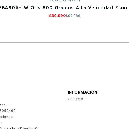
237PEBAESUN
|
ESUN
EBA90A-LW Gris 800 Gramos Alta Velocidad Esun 
$69.990
$99.986
Comprar ahora
INFORMACIÓN
Contacto
r.cl
26958460
iciones
?
Despacho y Devolución