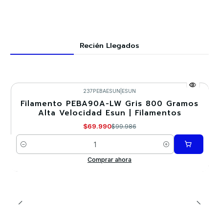
Recién Llegados
237PEBAESUN
|
ESUN
Filamento PEBA90A-LW Gris 800 Gramos
-30%
Alta Velocidad Esun | Filamentos
Nuevo
$69.990
$99.986
Cantidad
Comprar ahora