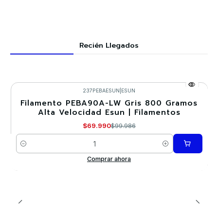
Recién Llegados
237PEBAESUN
|
ESUN
Filamento PEBA90A-LW Gris 800 Gramos
-30%
Alta Velocidad Esun | Filamentos
$69.990
$99.986
Cantidad
Comprar ahora