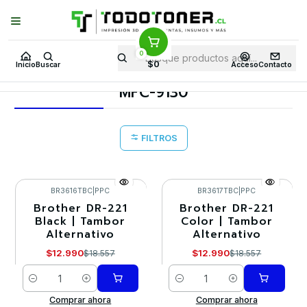
Puedes Elegir: Comprar en
Tienda
·
Despacho
a Todo Chile · Retiro en
Tienda en
24 Horas
0
Inicio
Toner y tambor
Tambor Alternativo
BROTHER
$0
Inicio
Buscar
Acceso
Contacto
Equipos BROTHER
MFC-9130
MFC-9130
FILTROS
BR3616TBC
|
PPC
BR3617TBC
|
PPC
Brother DR-221
Brother DR-221
-30%
-30%
Black | Tambor
Color | Tambor
Alternativo
Alternativo
$12.990
$12.990
$18.557
$18.557
Cantidad
Cantidad
Comprar ahora
Comprar ahora