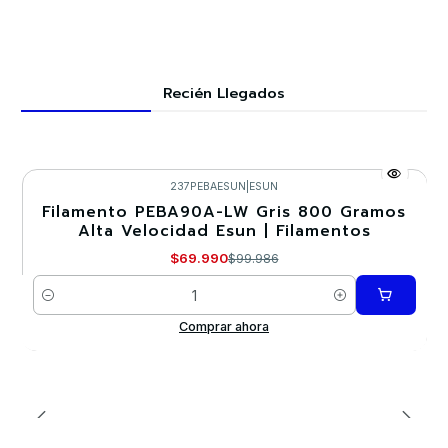
Recién Llegados
237PEBAESUN
|
ESUN
Filamento PEBA90A-LW Gris 800 Gramos
-30%
Alta Velocidad Esun | Filamentos
$69.990
$99.986
Cantidad
Comprar ahora