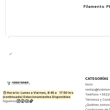
Filamento P
-30%
Cantidad
CATEGORÍAS
Inicio
ventas@todotone
🕒 Horario: Lunes a Viernes, 8:45 a
17:50 hrs
Teléfono +562
(continuado) Estacionamientos Disponibles
Términos y Cond
Síguenos
¿Quiénes somos
Condiciones de 