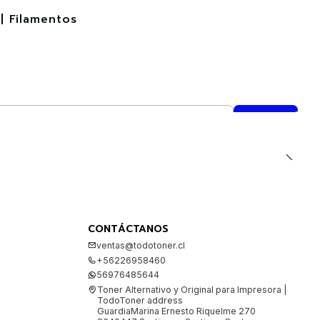
| Filamentos
CONTÁCTANOS
ventas@todotoner.cl
+56226958460
56976485644
Toner Alternativo y Original para Impresora |
TodoToner address
GuardiaMarina Ernesto Riquelme 270