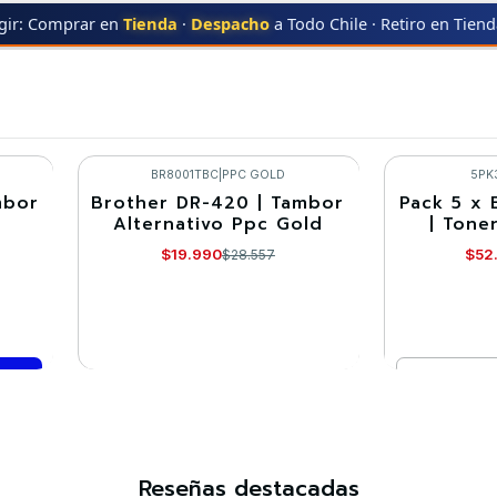
gir: Comprar en
Tienda
·
Despacho
a Todo Chile · Retiro en Tien
THER
HL-2240
HL-2240
BR8001TBC
|
PPC GOLD
5PK
mbor
Brother DR-420 | Tambor
Pack 5 x 
-30%
-10%
Alternativo Ppc Gold
| Tone
Agotado
$19.990
$52
$28.557
Cantidad
VER DETALLES
Co
Reseñas destacadas