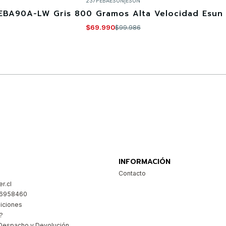
237PEBAESUN
|
ESUN
EBA90A-LW Gris 800 Gramos Alta Velocidad Esun 
$69.990
$99.986
Comprar ahora
INFORMACIÓN
Contacto
r.cl
26958460
iciones
?
Despacho y Devolución