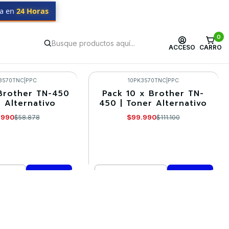
da en
24 Horas
0
ACCESO
CARRO
3570TNC
|
PPC
10PK3570TNC
|
PPC
Brother TN-450
Pack 10 x Brother TN-
-10%
r Alternativo
450 | Toner Alternativo
.990
$99.990
$58.878
$111.100
Cantidad
mprar ahora
Comprar ahora