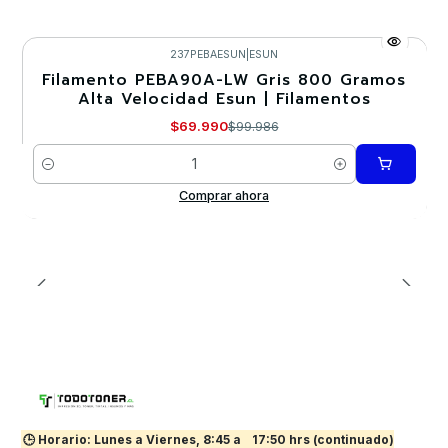
237PEBAESUN
|
ESUN
Filamento PEBA90A-LW Gris 800 Gramos
-30%
Alta Velocidad Esun | Filamentos
$69.990
$99.986
Cantidad
Comprar ahora
🕒 Horario: Lunes a Viernes, 8:45 a
17:50 hrs (continuado)