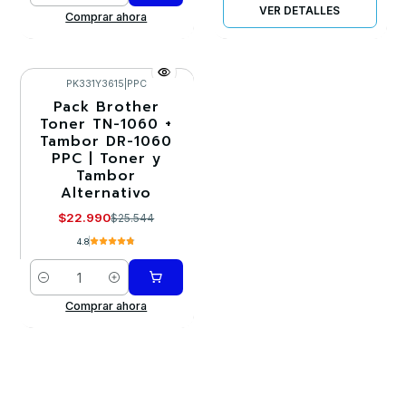
VER DETALLES
Comprar ahora
PK331Y3615
|
PPC
Pack Brother
-10%
Toner TN-1060 +
Tambor DR-1060
PPC | Toner y
Tambor
Alternativo
$22.990
$25.544
4.8
Cantidad
Comprar ahora