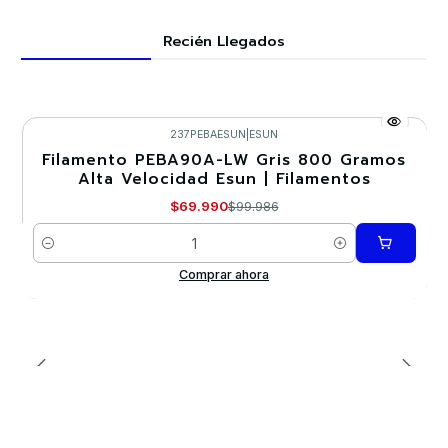
Recién Llegados
237PEBAESUN
|
ESUN
Filamento PEBA90A-LW Gris 800 Gramos
-30%
Alta Velocidad Esun | Filamentos
$69.990
$99.986
Cantidad
Comprar ahora