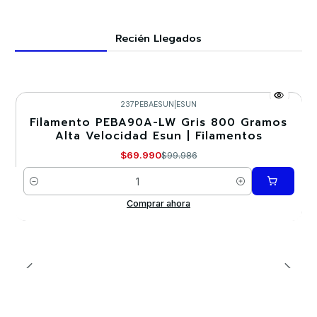
Recién Llegados
237PEBAESUN
|
ESUN
Filamento PEBA90A-LW Gris 800 Gramos
-30%
Alta Velocidad Esun | Filamentos
$69.990
$99.986
Cantidad
Comprar ahora