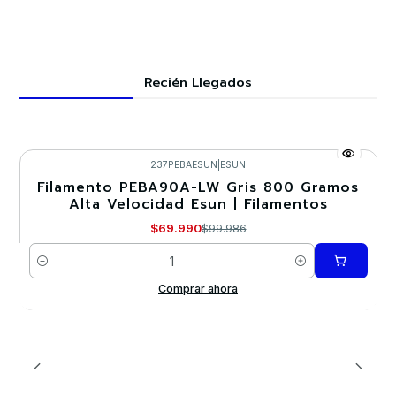
Recién Llegados
237PEBAESUN
|
ESUN
Filamento PEBA90A-LW Gris 800 Gramos
-30%
Alta Velocidad Esun | Filamentos
Nuevo
$69.990
$99.986
Cantidad
Comprar ahora