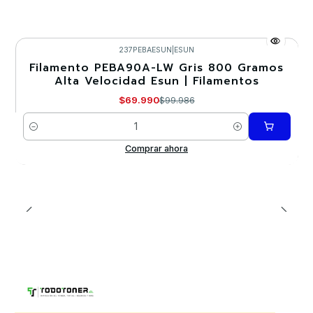
237PEBAESUN
|
ESUN
Filamento PEBA90A-LW Gris 800 Gramos
-30%
Alta Velocidad Esun | Filamentos
$69.990
$99.986
Cantidad
Comprar ahora