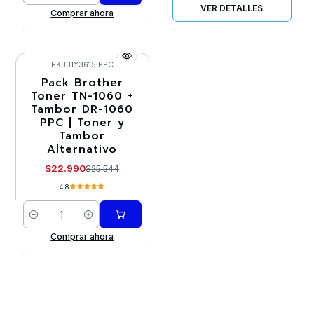
VER DETALLES
Comprar ahora
PK331Y3615
|
PPC
Pack Brother
-10%
Toner TN-1060 +
Tambor DR-1060
PPC | Toner y
Tambor
Alternativo
$22.990
$25.544
4.8
Cantidad
Comprar ahora