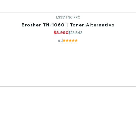
LS331TNC
|
PPC
Brother TN-1060 | Toner Alternativo
$8.990
$12.843
5.0
Comprar ahora