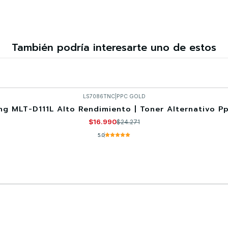
También podría interesarte uno de estos
LS7086TNC
|
PPC GOLD
g MLT-D111L Alto Rendimiento | Toner Alternativo P
$16.990
$24.271
5.0
Comprar ahora