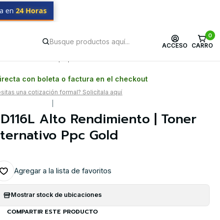
da en
24 Horas
o Ppc Gold
0
ACCESO
CARRO
Postventa propia
Garantía en Chile
recta con boleta o factura en el checkout
itas una cotización formal? Solicítala aquí
|
116L Alto Rendimiento | Toner
ternativo Ppc Gold
Agregar a la lista de favoritos
Mostrar stock de ubicaciones
COMPARTIR ESTE PRODUCTO