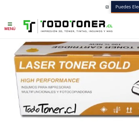
Puedes Ele
Inicio
Toner y tambor
Toner Alternativo
SAMSUNG
Insumos SAMS
MENÚ