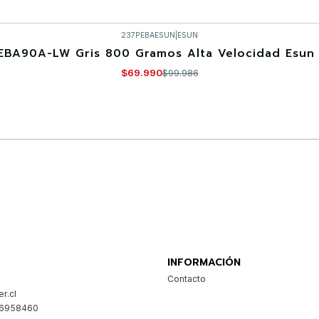
237PEBAESUN
|
ESUN
EBA90A-LW Gris 800 Gramos Alta Velocidad Esun 
$69.990
$99.986
Comprar ahora
INFORMACIÓN
Contacto
r.cl
26958460