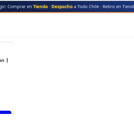
gir: Comprar en
Tienda
·
Despacho
a Todo Chile · Retiro en Tien
SUN
ESUN
n |