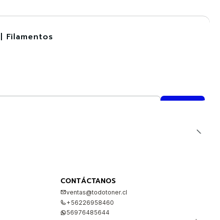
| Filamentos
CONTÁCTANOS
ventas@todotoner.cl
+56226958460
56976485644