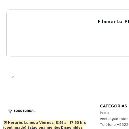
Filamento P
-30%
Cantidad
CATEGORÍAS
Inicio
ventas@todotone
🕒 Horario: Lunes a Viernes, 8:45 a
17:50 hrs
Teléfono +562
(continuado) Estacionamientos Disponibles