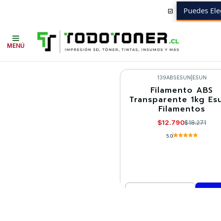
Puedes Ele
Inicio
Todo 3D
FILAMENTOS
TODO ABS
ABS TRANSPARENTE
E
MENÚ
139ABSESUN
|
ESUN
Filamento ABS
-30%
Transparente 1kg Esu
Filamentos
$12.790
$18.271
5.0
Cantidad
Comprar ahora