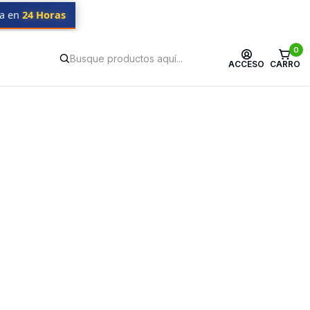
da en
24 Horas
0
ACCESO
CARRO