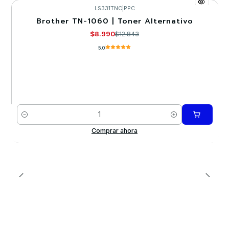
LS331TNC
|
PPC
Brother TN-1060 | Toner Alternativo
-30%
$8.990
$12.843
5.0
Cantidad
Comprar ahora