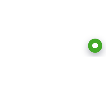
🕒 Horario: Lunes a Viernes, 8:45 a
17:50 hrs (continuado)
Estacionamientos Disponibles
Síguenos
CATEGORÍAS