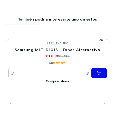
También podría interesarte uno de estos
LS924TNC
|
PPC
Samsung MLT-D101S | Toner Alternativo
-30%
$11.890
$16.986
5.0
Cantidad
Comprar ahora