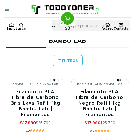
Puedes Elegir: Comprar en
Tienda
·
Despacho
a Todo Chile · Retiro en
Tienda en
24 Horas
0
Inicio
Todo 3D
FILAMENTOS
TODO PLA
$0
Inicio
Buscar
Acceso
Contacto
PLA FIBRA DE CARBONO (PLA CF)
BAMBU LAB
BAMBU LAB
FILTROS
BAMBUREFCF96
|
BAMBU LAB
BAMBUREFCF97
|
BAMBU LAB
Filamento PLA
Filamento PLA
-30%
-30%
Fibra de Carbono
Fibra de Carbono
Gris Lava Refill 1kg
Negro Refill 1kg
Agotado
Agotado
Bambu Lab |
Bambu Lab |
Filamentos
Filamentos
$17.990
$17.990
$25.700
$25.700
5.0
5.0