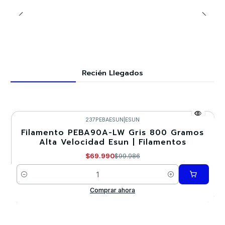
Recién Llegados
237PEBAESUN
|
ESUN
Filamento PEBA90A-LW Gris 800 Gramos
-30%
Alta Velocidad Esun | Filamentos
Nuevo
$69.990
$99.986
Cantidad
Comprar ahora