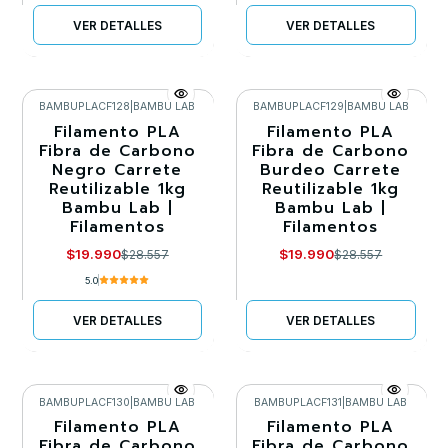
VER DETALLES
VER DETALLES
BAMBUPLACF128
|
BAMBU LAB
BAMBUPLACF129
|
BAMBU LAB
Filamento PLA
Filamento PLA
-30%
-30%
Fibra de Carbono
Fibra de Carbono
Negro Carrete
Burdeo Carrete
Agotado
Agotado
Reutilizable 1kg
Reutilizable 1kg
Bambu Lab |
Bambu Lab |
Filamentos
Filamentos
$19.990
$19.990
$28.557
$28.557
5.0
VER DETALLES
VER DETALLES
BAMBUPLACF130
|
BAMBU LAB
BAMBUPLACF131
|
BAMBU LAB
Filamento PLA
Filamento PLA
-30%
-30%
Fibra de Carbono
Fibra de Carbono