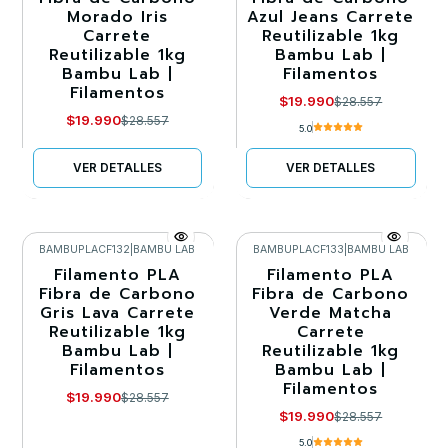
Morado Iris
Azul Jeans Carrete
Agotado
Agotado
Carrete
Reutilizable 1kg
Reutilizable 1kg
Bambu Lab |
Bambu Lab |
Filamentos
Filamentos
$19.990
$28.557
$19.990
$28.557
5.0
VER DETALLES
VER DETALLES
BAMBUPLACF132
|
BAMBU LAB
BAMBUPLACF133
|
BAMBU LAB
Filamento PLA
Filamento PLA
-30%
-30%
Fibra de Carbono
Fibra de Carbono
Gris Lava Carrete
Verde Matcha
Agotado
Agotado
Reutilizable 1kg
Carrete
Bambu Lab |
Reutilizable 1kg
Filamentos
Bambu Lab |
Filamentos
$19.990
$28.557
$19.990
$28.557
5.0