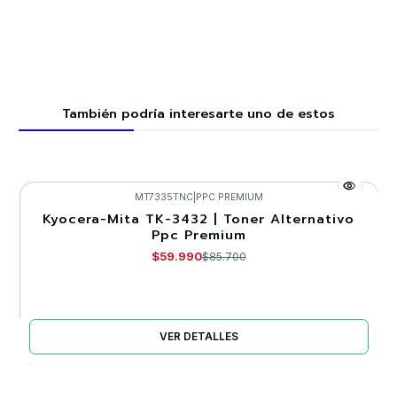
También podría interesarte uno de estos
MT7335TNC
|
PPC PREMIUM
Kyocera-Mita TK-3432 | Toner Alternativo
-30%
Ppc Premium
Agotado
$59.990
$85.700
VER DETALLES