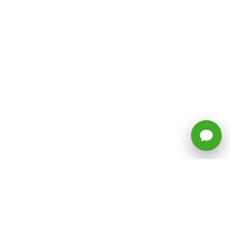
🕒 Horario: Lunes a Viernes, 8:45 a
17:50 hrs (continuado)
Estacionamientos Disponibles