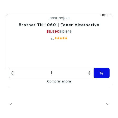
LS331TNC
|
PPC
Brother TN-1060 | Toner Alternativo
-30%
$8.990
$12.843
5.0
Cantidad
Comprar ahora